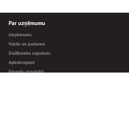
Par uzņēmumu
Uzņēmums
Valde un padome
Dalībnieka sapulces
Apbalvojumi
Finanšu rezultāti
Pārvaldība
Stratēģija un mērķi
Politikas un kārtības
Trauksmes cēlējiem
Korupcijas novēršana