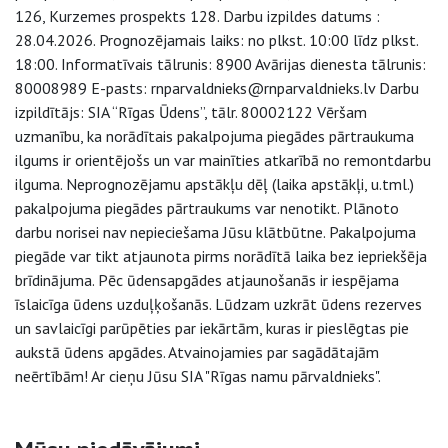
126, Kurzemes prospekts 128. Darbu izpildes datums :
28.04.2026. Prognozējamais laiks: no plkst. 10:00 līdz plkst.
18:00. Informatīvais tālrunis: 8900 Avārijas dienesta tālrunis:
80008989 E-pasts: rnparvaldnieks@rnparvaldnieks.lv Darbu
izpildītājs: SIA “Rīgas Ūdens”, tālr. 80002122 Vēršam
uzmanību, ka norādītais pakalpojuma piegādes pārtraukuma
ilgums ir orientējošs un var mainīties atkarībā no remontdarbu
ilguma. Neprognozējamu apstākļu dēļ (laika apstākļi, u.tml.)
pakalpojuma piegādes pārtraukums var nenotikt. Plānoto
darbu norisei nav nepieciešama Jūsu klātbūtne. Pakalpojuma
piegāde var tikt atjaunota pirms norādītā laika bez iepriekšēja
brīdinājuma. Pēc ūdensapgādes atjaunošanās ir iespējama
īslaicīga ūdens uzduļķošanās. Lūdzam uzkrāt ūdens rezerves
un savlaicīgi parūpēties par iekārtām, kuras ir pieslēgtas pie
aukstā ūdens apgādes. Atvainojamies par sagādātajām
neērtībām! Ar cieņu Jūsu SIA "Rīgas namu pārvaldnieks".