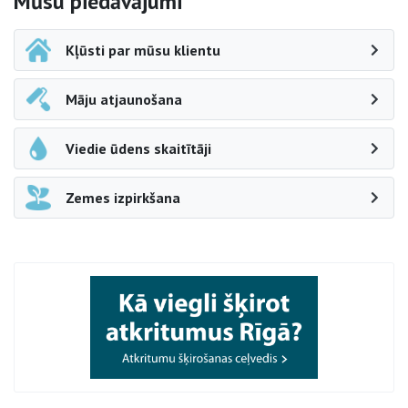
Sāna navigācija
Mūsu piedāvājumi
Kļūsti par mūsu klientu
Māju atjaunošana
Viedie ūdens skaitītāji
Zemes izpirkšana