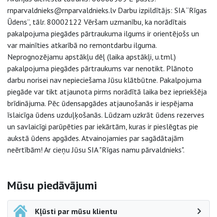
rnparvaldnieks@rnparvaldnieks.lv Darbu izpildītājs: SIA “Rīgas
Ūdens”, tālr. 80002122 Vēršam uzmanību, ka norādītais
pakalpojuma piegādes pārtraukuma ilgums ir orientējošs un
var mainīties atkarībā no remontdarbu ilguma.
Neprognozējamu apstākļu dēļ (laika apstākļi, u.tml.)
pakalpojuma piegādes pārtraukums var nenotikt. Plānoto
darbu norisei nav nepieciešama Jūsu klātbūtne. Pakalpojuma
piegāde var tikt atjaunota pirms norādītā laika bez iepriekšēja
brīdinājuma. Pēc ūdensapgādes atjaunošanās ir iespējama
īslaicīga ūdens uzduļķošanās. Lūdzam uzkrāt ūdens rezerves
un savlaicīgi parūpēties par iekārtām, kuras ir pieslēgtas pie
aukstā ūdens apgādes. Atvainojamies par sagādātajām
neērtībām! Ar cieņu Jūsu SIA "Rīgas namu pārvaldnieks".
Sāna navigācija
Mūsu piedāvājumi
Kļūsti par mūsu klientu