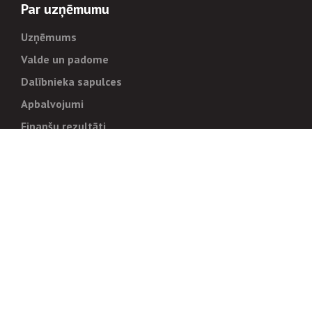
Par uzņēmumu
Uzņēmums
Valde un padome
Dalībnieka sapulces
Apbalvojumi
Finanšu rezultāti
Pārvaldība
Stratēģija un mērķi
Politikas un kārtības
Trauksmes cēlējiem
Korupcijas novēršana
Tiesiskais regulējums
Sadarbības partneriem