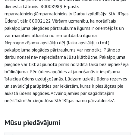
dienesta tālrunis: 80008989 E-pasts:
rnparvaldnieks@rnparvaldnieks.lv Darbu izpildītājs: SIA “Rīgas
Ūdens”, tālr. 80002122 Vēršam uzmanību, ka norādītais
pakalpojuma piegādes pārtraukuma ilgums ir orientējošs un
var mainīties atkarībā no remontdarbu ilguma.
Neprognozējamu apstākļu dēļ (laika apstākļi, u.tml.)
pakalpojuma piegādes pārtraukums var nenotikt. Plānoto
darbu norisei nav nepieciešama Jūsu klātbūtne. Pakalpojuma
piegāde var tikt atjaunota pirms norādītā laika bez iepriekšēja
brīdinājuma. Pēc ūdensapgādes atjaunošanās ir iespējama
īslaicīga ūdens uzduļķošanās. Lūdzam uzkrāt ūdens rezerves
un savlaicīgi parūpēties par iekārtām, kuras ir pieslēgtas pie
aukstā ūdens apgādes. Atvainojamies par sagādātajām
neērtībām! Ar cieņu Jūsu SIA "Rīgas namu pārvaldnieks".
Sāna navigācija
Mūsu piedāvājumi