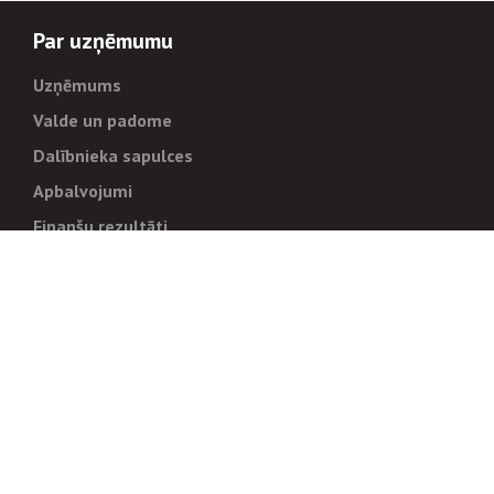
Par uzņēmumu
Uzņēmums
Valde un padome
Dalībnieka sapulces
Apbalvojumi
Finanšu rezultāti
Pārvaldība
Stratēģija un mērķi
Politikas un kārtības
Trauksmes cēlējiem
Korupcijas novēršana
Tiesiskais regulējums