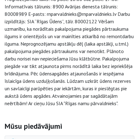
Informatīvais tālrunis: 8900 Avārijas dienesta tālrunis:
80008989 E-pasts: rnparvaldnieks@rnparvaldnieks.lv Darbu
izpildītājs: SIA “Rīgas Ūdens”, tālr. 80002122 Vēršam
uzmanību, ka norādītais pakalpojuma piegādes pārtraukuma
ilgums ir orientējošs un var mainīties atkarībā no remontdarbu
ilguma. Neprognozējamu apstākļu dēļ (laika apstākļi, u.tml.)
pakalpojuma piegādes pārtraukums var nenotikt. Plānoto
darbu norisei nav nepieciešama Jūsu klātbūtne. Pakalpojuma
piegāde var tikt atjaunota pirms norādītā laika bez iepriekšēja
brīdinājuma. Pēc ūdensapgādes atjaunošanās ir iespējama
īslaicīga ūdens uzduļķošanās. Lūdzam uzkrāt ūdens rezerves
un savlaicīgi parūpēties par iekārtām, kuras ir pieslēgtas pie
aukstā ūdens apgādes. Atvainojamies par sagādātajām
neērtībām! Ar cieņu Jūsu SIA "Rīgas namu pārvaldnieks".
Sāna navigācija
Mūsu piedāvājumi