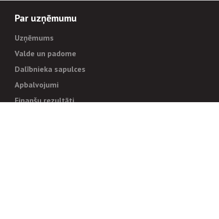
Par uzņēmumu
Uzņēmums
Valde un padome
Dalībnieka sapulces
Apbalvojumi
Finanšu rezultāti
Pārvaldība
Stratēģija un mērķi
Politikas un kārtības
Trauksmes cēlējiem
Korupcijas novēršana
Tiesiskais regulējums