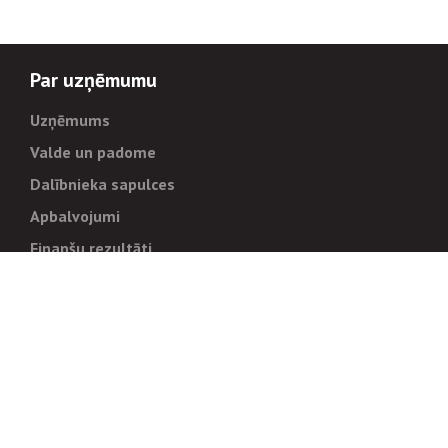
Par uzņēmumu
Uzņēmums
Valde un padome
Dalībnieka sapulces
Apbalvojumi
Finanšu rezultāti
Pārvaldība
Stratēģija un mērķi
Politikas un kārtības
Trauksmes cēlējiem
Korupcijas novēršana