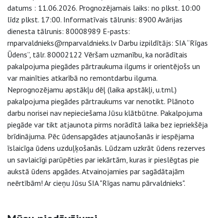
datums : 11.06.2026. Prognozējamais laiks: no plkst. 10:00
līdz plkst. 17:00. Informatīvais tālrunis: 8900 Avārijas
dienesta tālrunis: 80008989 E-pasts:
rnparvaldnieks@rnparvaldnieks.lv Darbu izpildītājs: SIA “Rīgas
Ūdens”, tālr. 80002122 Vēršam uzmanību, ka norādītais
pakalpojuma piegādes pārtraukuma ilgums ir orientējošs un
var mainīties atkarībā no remontdarbu ilguma.
Neprognozējamu apstākļu dēļ (laika apstākļi, u.tml.)
pakalpojuma piegādes pārtraukums var nenotikt. Plānoto
darbu norisei nav nepieciešama Jūsu klātbūtne. Pakalpojuma
piegāde var tikt atjaunota pirms norādītā laika bez iepriekšēja
brīdinājuma. Pēc ūdensapgādes atjaunošanās ir iespējama
īslaicīga ūdens uzduļķošanās. Lūdzam uzkrāt ūdens rezerves
un savlaicīgi parūpēties par iekārtām, kuras ir pieslēgtas pie
aukstā ūdens apgādes. Atvainojamies par sagādātajām
neērtībām! Ar cieņu Jūsu SIA "Rīgas namu pārvaldnieks".