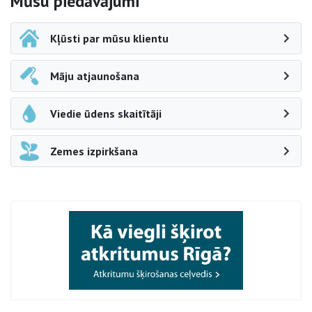
Sāna navigācija
Mūsu piedāvājumi
Kļūsti par mūsu klientu
Māju atjaunošana
Viedie ūdens skaitītāji
Zemes izpirkšana