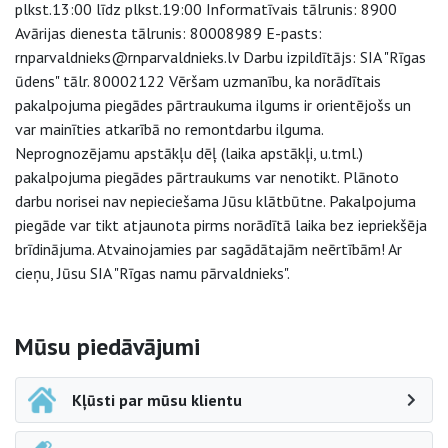
plkst.13:00 līdz plkst.19:00 Informatīvais tālrunis: 8900
Avārijas dienesta tālrunis: 80008989 E-pasts:
rnparvaldnieks@rnparvaldnieks.lv Darbu izpildītājs: SIA "Rīgas
ūdens" tālr. 80002122 Vēršam uzmanību, ka norādītais
pakalpojuma piegādes pārtraukuma ilgums ir orientējošs un
var mainīties atkarībā no remontdarbu ilguma.
Neprognozējamu apstākļu dēļ (laika apstākļi, u.tml.)
pakalpojuma piegādes pārtraukums var nenotikt. Plānoto
darbu norisei nav nepieciešama Jūsu klātbūtne. Pakalpojuma
piegāde var tikt atjaunota pirms norādītā laika bez iepriekšēja
brīdinājuma. Atvainojamies par sagādātajām neērtībām! Ar
cieņu, Jūsu SIA "Rīgas namu pārvaldnieks".
Sāna navigācija
Mūsu piedāvājumi
Kļūsti par mūsu klientu