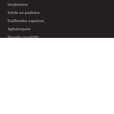
Uzņēmums
Valde un padome
Dalībnieka sapulces
Apbalvojumi
Finanšu rezultāti
Pārvaldība
Stratēģija un mērķi
Politikas un kārtības
Trauksmes cēlējiem
Korupcijas novēršana
Tiesiskais regulējums
Sadarbības partneriem