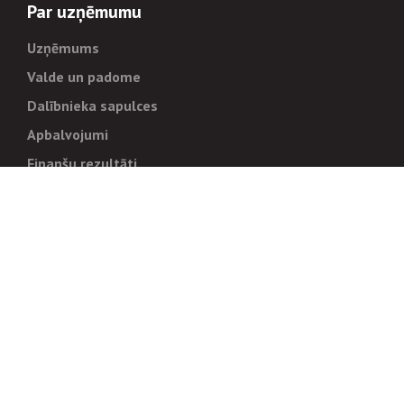
Par uzņēmumu
Uzņēmums
Valde un padome
Dalībnieka sapulces
Apbalvojumi
Finanšu rezultāti
Pārvaldība
Stratēģija un mērķi
Politikas un kārtības
Trauksmes cēlējiem
Korupcijas novēršana
Tiesiskais regulējums
Sadarbības partneriem