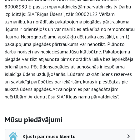
80008989 E-pasts: rnparvaldnieks@rnparvaldnieks.lv Darbu
izpildītājs: SIA “Rīgas Ūdens”, tālr. 80002122 Vēršam
uzmanību, ka norādītais pakalpojuma piegādes pārtraukuma
ilgums ir orientējošs un var mainīties atkarībā no remontdarbu
ilguma. Neprognozējamu apstākļu dēļ (laika apstākļi, u.tml.)
pakalpojuma piegādes pārtraukums var nenotikt. Plānoto
darbu norisei nav nepieciešama Jūsu klātbūtne. Pakalpojuma
piegāde var tikt atjaunota pirms norādītā laika bez iepriekšēja
brīdinājuma. Pēc ūdensapgādes atjaunošanās ir iespējama
īslaicīga ūdens uzduļķošanās. Lūdzam uzkrāt ūdens rezerves
un savlaicīgi parūpēties par iekārtām, kuras ir pieslēgtas pie
aukstā ūdens apgādes. Atvainojamies par sagādātajām
neērtībām! Ar cieņu Jūsu SIA "Rīgas namu pārvaldnieks".
Sāna navigācija
Mūsu piedāvājumi
Kļūsti par mūsu klientu