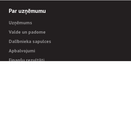
Par uzņēmumu
Uzņēmums
Valde un padome
Dalībnieka sapulces
Apbalvojumi
Finanšu rezultāti
Pārvaldība
Stratēģija un mērķi
Politikas un kārtības
Trauksmes cēlējiem
Korupcijas novēršana
Tiesiskais regulējums