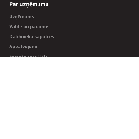
Par uzņēmumu
Uzņēmums
Valde un padome
Dalībnieka sapulces
Apbalvojumi
Finanšu rezultāti
Pārvaldība
Stratēģija un mērķi
Politikas un kārtības
Trauksmes cēlējiem
Korupcijas novēršana
Tiesiskais regulējums
Sadarbības partneriem