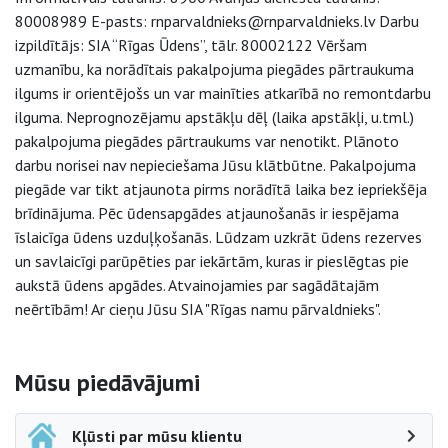
80008989 E-pasts: rnparvaldnieks@rnparvaldnieks.lv Darbu
izpildītājs: SIA “Rīgas Ūdens”, tālr. 80002122 Vēršam
uzmanību, ka norādītais pakalpojuma piegādes pārtraukuma
ilgums ir orientējošs un var mainīties atkarībā no remontdarbu
ilguma. Neprognozējamu apstākļu dēļ (laika apstākļi, u.tml.)
pakalpojuma piegādes pārtraukums var nenotikt. Plānoto
darbu norisei nav nepieciešama Jūsu klātbūtne. Pakalpojuma
piegāde var tikt atjaunota pirms norādītā laika bez iepriekšēja
brīdinājuma. Pēc ūdensapgādes atjaunošanās ir iespējama
īslaicīga ūdens uzduļķošanās. Lūdzam uzkrāt ūdens rezerves
un savlaicīgi parūpēties par iekārtām, kuras ir pieslēgtas pie
aukstā ūdens apgādes. Atvainojamies par sagādātajām
neērtībām! Ar cieņu Jūsu SIA "Rīgas namu pārvaldnieks".
Sāna navigācija
Mūsu piedāvājumi
Kļūsti par mūsu klientu