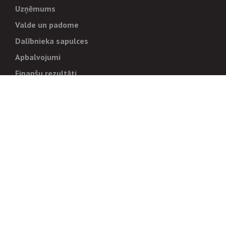
Uzņēmums
Valde un padome
Dalībnieka sapulces
Apbalvojumi
Finanšu rezultāti
Pārvaldība
Stratēģija un mērķi
Politikas un kārtības
Trauksmes cēlējiem
Korupcijas novēršana
Tiesiskais regulējums
Sadarbības partneriem