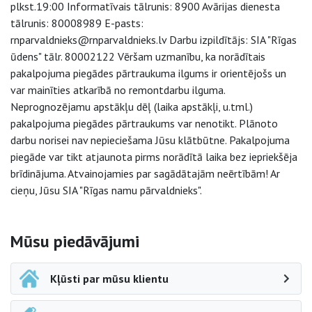
plkst.19:00 Informatīvais tālrunis: 8900 Avārijas dienesta
tālrunis: 80008989 E-pasts:
rnparvaldnieks@rnparvaldnieks.lv Darbu izpildītājs: SIA "Rīgas
ūdens" tālr. 80002122 Vēršam uzmanību, ka norādītais
pakalpojuma piegādes pārtraukuma ilgums ir orientējošs un
var mainīties atkarībā no remontdarbu ilguma.
Neprognozējamu apstākļu dēļ (laika apstākļi, u.tml.)
pakalpojuma piegādes pārtraukums var nenotikt. Plānoto
darbu norisei nav nepieciešama Jūsu klātbūtne. Pakalpojuma
piegāde var tikt atjaunota pirms norādītā laika bez iepriekšēja
brīdinājuma. Atvainojamies par sagādātajām neērtībām! Ar
cieņu, Jūsu SIA "Rīgas namu pārvaldnieks".
Sāna navigācija
Mūsu piedāvājumi
Kļūsti par mūsu klientu