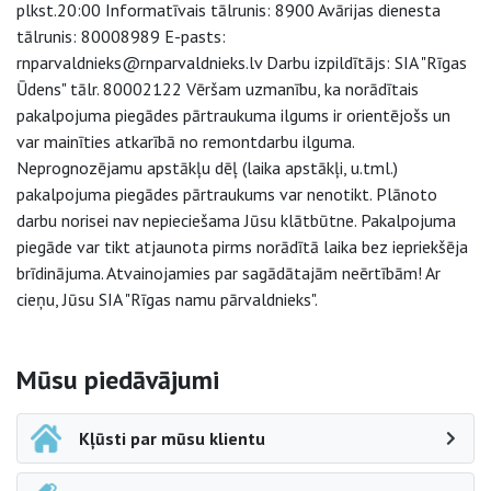
plkst.20:00 Informatīvais tālrunis: 8900 Avārijas dienesta
tālrunis: 80008989 E-pasts:
rnparvaldnieks@rnparvaldnieks.lv Darbu izpildītājs: SIA "Rīgas
Ūdens" tālr. 80002122 Vēršam uzmanību, ka norādītais
pakalpojuma piegādes pārtraukuma ilgums ir orientējošs un
var mainīties atkarībā no remontdarbu ilguma.
Neprognozējamu apstākļu dēļ (laika apstākļi, u.tml.)
pakalpojuma piegādes pārtraukums var nenotikt. Plānoto
darbu norisei nav nepieciešama Jūsu klātbūtne. Pakalpojuma
piegāde var tikt atjaunota pirms norādītā laika bez iepriekšēja
brīdinājuma. Atvainojamies par sagādātajām neērtībām! Ar
cieņu, Jūsu SIA "Rīgas namu pārvaldnieks".
Sāna navigācija
Mūsu piedāvājumi
Kļūsti par mūsu klientu