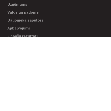
Uzņēmums
Valde un padome
Dalībnieka sapulces
Apbalvojumi
Finanšu rezultāti
Pārvaldība
Stratēģija un mērķi
Politikas un kārtības
Trauksmes cēlējiem
Korupcijas novēršana
Tiesiskais regulējums
Sadarbības partneriem