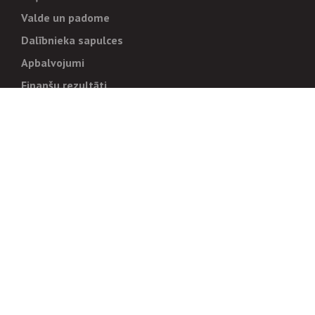
Valde un padome
Dalībnieka sapulces
Apbalvojumi
Finanšu rezultāti
Pārvaldība
Stratēģija un mērķi
Politikas un kārtības
Trauksmes cēlējiem
Korupcijas novēršana
Tiesiskais regulējums
Sadarbības partneriem
Iepirkumi