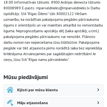
18:00 Informatīvais tālrunis: 8900 Avārijas dienesta tālrunis:
80008989 E-pasts: rnparvaldnieks@rnparvaldnieks.lv Darbu
izpildītājs: SIA "Rīgas Ūdens" tālr. 80002122 Vēršam
uzmanību, ka norādītais pakalpojuma piegādes pārtraukuma
ilgums ir orientējošs un var mainīties atkarībā no remontdarbu
ilguma. Neprognozējamu apstākļu dēļ (laika apstākļi, u.tml.)
pakalpojuma piegādes pārtraukums var nenotikt. Plānoto
darbu norisei nav nepieciešama Jūsu klātbūtne. Pakalpojuma
piegāde var tikt atjaunota pirms norādītā laika bez iepriekšēja
brīdinājuma. Atvainojamies par sagādātajām neērtībām! Ar
cieņu, Jūsu SIA "Rīgas namu pārvaldnieks".
Sāna navigācija
Mūsu piedāvājumi
Kļūsti par mūsu klientu
Māju atjaunošana