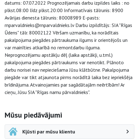
datums: 07.07.2022 Prognozējamais darbu izpildes laiks : no
plkst.08:00 līdz plkst.20:00 Informatīvais tālrunis: 8900
Avārijas dienesta tālrunis: 80008989 E-pasts:
rnparvaldnieks@rnparvaldnieks.lv Darbu izpildītājs: SIA "Rīgas
Ūdens" tālr. 80002122 Vēršam uzmanību, ka norādītais
pakalpojuma piegādes pārtraukuma ilgums ir orientējošs un
var mainīties atkarībā no remontdarbu ilguma.
Neprognozējamu apstākļu dēļ (laika apstākļi, u.tml.)
pakalpojuma piegādes pārtraukums var nenotikt. Plānoto
darbu norisei nav nepieciešama Jūsu klātbūtne. Pakalpojuma
piegāde var tikt atjaunota pirms norādītā laika bez iepriekšēja
brīdinājuma. Atvainojamies par sagādātajām neērtībām! Ar
cieņu, Jūsu SIA "Rīgas namu pārvaldnieks".
Sāna navigācija
Mūsu piedāvājumi
Kļūsti par mūsu klientu