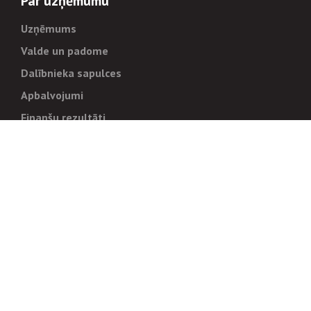
Par uzņēmumu
Uzņēmums
Valde un padome
Dalībnieka sapulces
Apbalvojumi
Finanšu rezultāti
Pārvaldība
Stratēģija un mērķi
Politikas un kārtības
Trauksmes cēlējiem
Korupcijas novēršana
Tiesiskais regulējums
Sadarbības partneriem