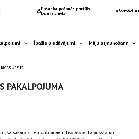
Pašapkalpošanās portāls
Informācijas
E-pārvaldnieks
alpojumi
Īpašie piedāvājumi
Māju atjaunošana
Parādīt apakšizvēlni
Parādīt apakšizvēlni
Pa
 RĪGAS ŪDENS
ES PAKALPOJUMA
S
m, ka sakarā ar remontdarbiem tiks atslēgta aukstā un