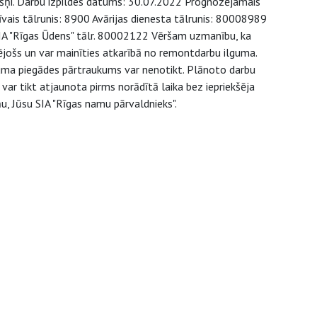
okšņi. Darbu izpildes datums: 30.07.2022 Prognozējamais
tīvais tālrunis: 8900 Avārijas dienesta tālrunis: 80008989
 SIA "Rīgas Ūdens" tālr. 80002122 Vēršam uzmanību, ka
ējošs un var mainīties atkarībā no remontdarbu ilguma.
juma piegādes pārtraukums var nenotikt. Plānoto darbu
ar tikt atjaunota pirms norādītā laika bez iepriekšēja
u, Jūsu SIA "Rīgas namu pārvaldnieks".