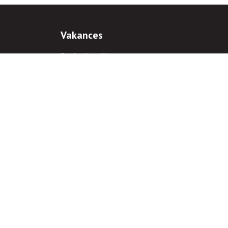
Vakances
Darba iespējas
Prakses iespējas
antiem
 gadījumā hipersaite uz
www.rnparvaldnieks.lv
ir obligāta.