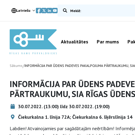
Meklēt vietnē
Latviešu
Aktualitātes
Par mums
Pak
/
Sākums
INFORMĀCIJA PAR ŪDENS PADEVES PAKALPOJUMA PĀRTRAUKUMU, SIA
INFORMĀCIJA PAR ŪDENS PADEV
PĀRTRAUKUMU, SIA RĪGAS ŪDEN
30.07.2022. (13:00) līdz 30.07.2022. (19:00)
Čiekurkalna 1. līnija 72A; Čiekurkalna 6. šķērslīnija 14
Labdien! Atvainojamies par sagādātajām neērtībām! Informēja