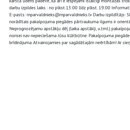
karstā ūdens padeve, kā arī ir iespējami īslaicīgi montāžas tr
darbu izpildes laiks : no plkst.13:00 līdz plkst. 19:00 Informa
E-pasts: rnparvaldnieks@rnparvaldnieks.lv Darbu izpildītājs:
norādītais pakalpojuma piegādes pārtraukuma ilgums ir orient
Neprognozējamu apstākļu dēļ (laika apstākļi, u.tml.) pakalpo
norisei nav nepieciešama Jūsu klātbūtne. Pakalpojuma piegāde v
brīdinājuma. Atvainojamies par sagādātajām neērtībām! Ar cieņ