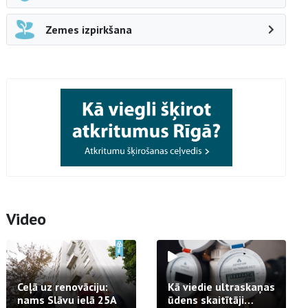
Zemes izpirkšana
Video
Ceļā uz renovāciju:
Kā viedie ultraskaņas
nams Slāvu ielā 25A
ūdens skaitītāji