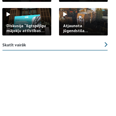
strādā praksē
Diskusija “Ilgtspējīgu
Atjaunota
mājokļu attīstības
jūgendstila
izaicinājums”
arhitektūras pērles
fasāde Tallinas ielā
Skatīt vairāk
23