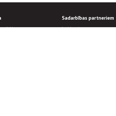
a
Sadarbības partneriem
n mērķi
Iepirkumi
 kārtības
Izsoles
ēlējiem
Zemes īpašniekiem
novēršana
Elektronisko sakaru komers
regulējums
Norēķinu informācija
Informācijas un/vai rakstu pārpublicēšanas
Piekļūstamība