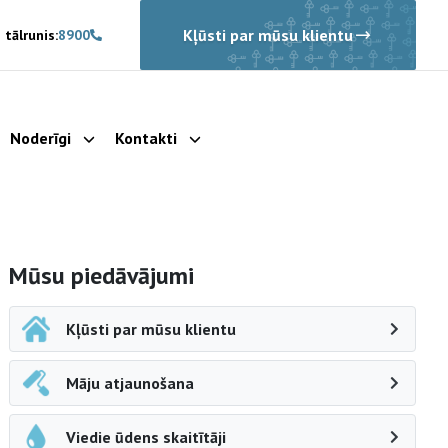
Kļūsti par mūsu klientu
 tālrunis:
8900
Noderīgi
Kontakti
rādīt apakšizvēlni
Parādīt apakšizvēlni
Parādīt apakšizvēlni
Sāna navigācija
Mūsu piedāvājumi
Kļūsti par mūsu klientu
Māju atjaunošana
Viedie ūdens skaitītāji