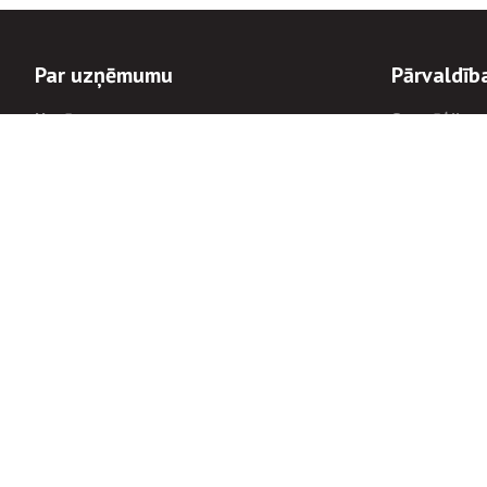
Par uzņēmumu
Pārvaldīb
Uzņēmums
Stratēģija u
Valde un padome
Politikas un
Dalībnieka sapulces
Trauksmes c
Apbalvojumi
Korupcijas 
Finanšu rezultāti
Tiesiskais 
8900
Informācijas
tālrunis:
Avārijas dienesta diennakts