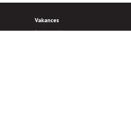
Vakances
Darba iespējas
Prakses iespējas
antiem
 gadījumā hipersaite uz
www.rnparvaldnieks.lv
ir obligāta.