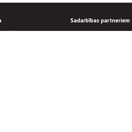
a
Sadarbības partneriem
n mērķi
Iepirkumi
 kārtības
Izsoles
ēlējiem
Zemes īpašniekiem
novēršana
Elektronisko sakaru komers
regulējums
Norēķinu informācija
Informācijas un/vai rakstu pārpublicēšanas
Piekļūstamība