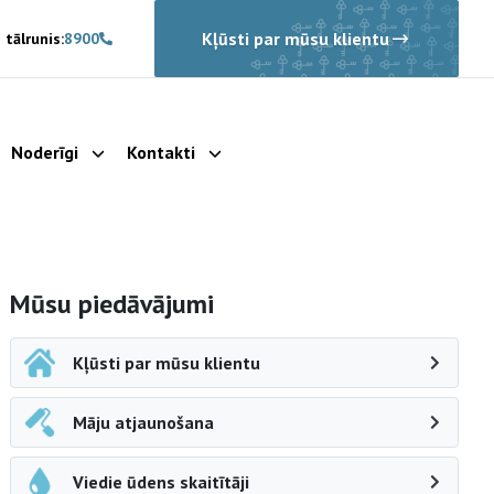
Kļūsti par mūsu klientu
 tālrunis:
8900
Noderīgi
Kontakti
rādīt apakšizvēlni
Parādīt apakšizvēlni
Parādīt apakšizvēlni
Sāna navigācija
Mūsu piedāvājumi
Kļūsti par mūsu klientu
Māju atjaunošana
Viedie ūdens skaitītāji