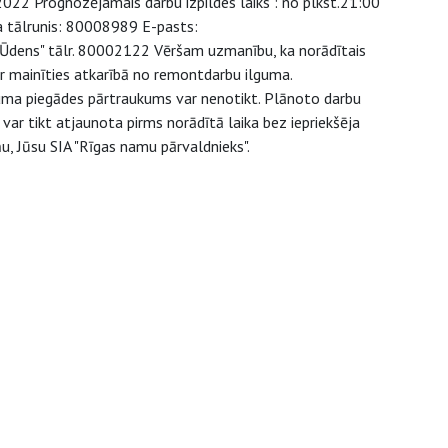
022 Prognozējamais darbu izpildes laiks : no plkst.21:00
ta tālrunis: 80008989 E-pasts:
s Ūdens" tālr. 80002122 Vēršam uzmanību, ka norādītais
r mainīties atkarībā no remontdarbu ilguma.
juma piegādes pārtraukums var nenotikt. Plānoto darbu
ar tikt atjaunota pirms norādītā laika bez iepriekšēja
u, Jūsu SIA "Rīgas namu pārvaldnieks".