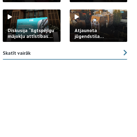
strādā praksē
Diskusija “Ilgtspējīgu
Atjaunota
mājokļu attīstības
jūgendstila
izaicinājums”
arhitektūras pērles
fasāde Tallinas ielā
Skatīt vairāk
23