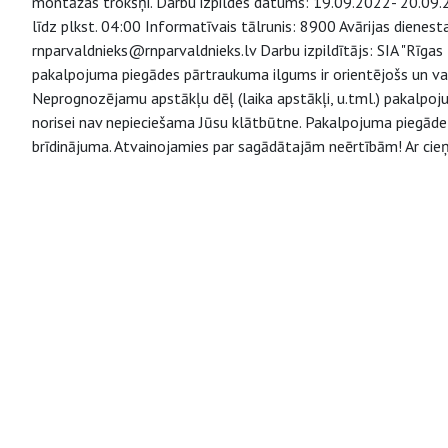
montāžas trokšņi. Darbu izpildes datums: 19.09.2022- 20.09.2
līdz plkst. 04:00 Informatīvais tālrunis: 8900 Avārijas dienes
rnparvaldnieks@rnparvaldnieks.lv Darbu izpildītājs: SIA "Rīga
pakalpojuma piegādes pārtraukuma ilgums ir orientējošs un va
Neprognozējamu apstākļu dēļ (laika apstākļi, u.tml.) pakalpo
norisei nav nepieciešama Jūsu klātbūtne. Pakalpojuma piegāde v
brīdinājuma. Atvainojamies par sagādātajām neērtībām! Ar cieņ