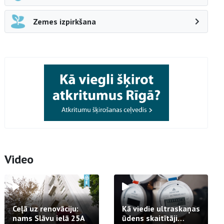
Zemes izpirkšana
Video
Ceļā uz renovāciju:
Kā viedie ultraskaņas
nams Slāvu ielā 25A
ūdens skaitītāji