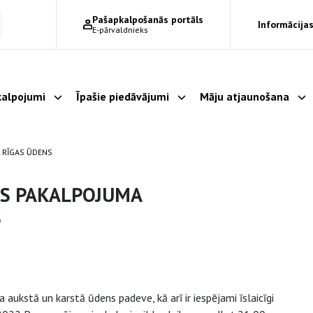
Pašapkalpošanās portāls
Informācijas
E-pārvaldnieks
alpojumi
Īpašie piedāvājumi
Māju atjaunošana
Parādīt apakšizvēlni
Parādīt apakšizvēlni
Pa
 RĪGAS ŪDENS
ES PAKALPOJUMA
S
aukstā un karstā ūdens padeve, kā arī ir iespējami īslaicīgi