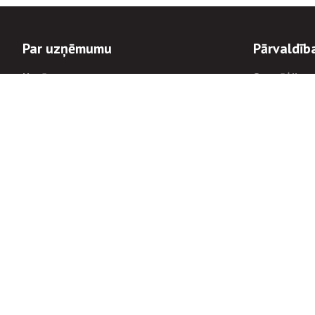
Par uzņēmumu
Pārvaldīb
Uzņēmums
Stratēģija u
Valde un padome
Politikas un
Dalībnieka sapulces
Trauksmes c
Apbalvojumi
Korupcijas 
Finanšu rezultāti
Tiesiskais 
8900
Informācijas
tālrunis:
Avārijas dienesta diennakts