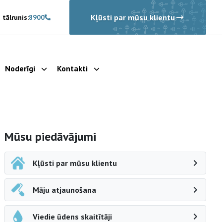
Kļūsti par mūsu klientu
 tālrunis:
8900
Noderīgi
Kontakti
rādīt apakšizvēlni
Parādīt apakšizvēlni
Parādīt apakšizvēlni
Sāna navigācija
Mūsu piedāvājumi
Kļūsti par mūsu klientu
Māju atjaunošana
Viedie ūdens skaitītāji