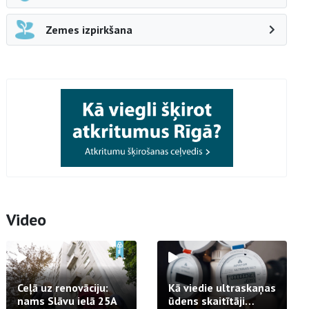
Zemes izpirkšana
Video
Ceļā uz renovāciju:
Kā viedie ultraskaņas
nams Slāvu ielā 25A
ūdens skaitītāji