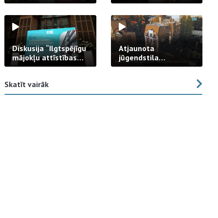
strādā praksē
Diskusija “Ilgtspējīgu
Atjaunota
mājokļu attīstības
jūgendstila
izaicinājums”
arhitektūras pērles
fasāde Tallinas ielā
Skatīt vairāk
23