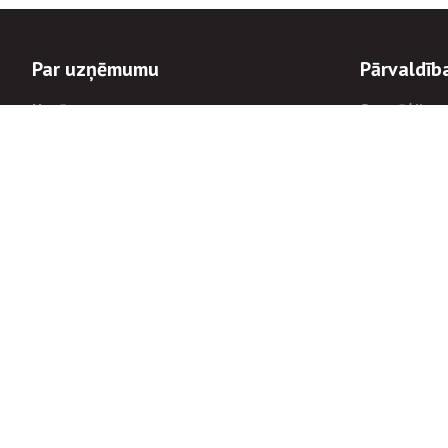
Par uzņēmumu
Pārvaldīb
Uzņēmums
Stratēģija u
Valde un padome
Politikas un
Dalībnieka sapulces
Trauksmes c
Apbalvojumi
Korupcijas 
Finanšu rezultāti
Tiesiskais 
8900
Informācijas
tālrunis:
Avārijas dienesta diennakts