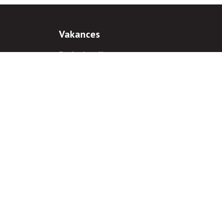
Vakances
Darba iespējas
Prakses iespējas
antiem
 gadījumā hipersaite uz
www.rnparvaldnieks.lv
ir obligāta.