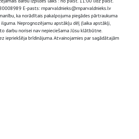
mais darbu izpildes laiks : no plkst. 11:00 līdz plkst.
s: 80008989 E-pasts: rnparvaldnieks@rnparvaldnieks.lv
zmanību, ka norādītais pakalpojuma piegādes pārtraukuma
u ilguma. Neprognozējamu apstākļu dēļ (laika apstākļi,
to darbu norisei nav nepieciešama Jūsu klātbūtne.
ez iepriekšēja brīdinājuma. Atvainojamies par sagādātajām