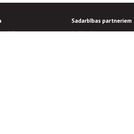
a
Sadarbības partneriem
n mērķi
Iepirkumi
 kārtības
Izsoles
ēlējiem
Zemes īpašniekiem
novēršana
Elektronisko sakaru komers
regulējums
Norēķinu informācija
Informācijas un/vai rakstu pārpublicēšanas
Piekļūstamība