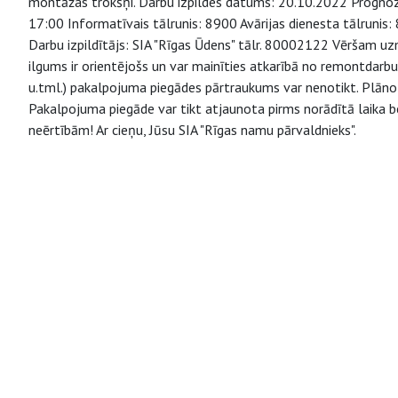
montāžas trokšņi. Darbu izpildes datums: 20.10.2022 Prognozēja
17:00 Informatīvais tālrunis: 8900 Avārijas dienesta tālruni
Darbu izpildītājs: SIA "Rīgas Ūdens" tālr. 80002122 Vēršam u
ilgums ir orientējošs un var mainīties atkarībā no remontdarb
u.tml.) pakalpojuma piegādes pārtraukums var nenotikt. Plāno
Pakalpojuma piegāde var tikt atjaunota pirms norādītā laika b
neērtībām! Ar cieņu, Jūsu SIA "Rīgas namu pārvaldnieks".