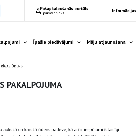
Pašapkalpošanās portāls
Informācijas
E-pārvaldnieks
alpojumi
Īpašie piedāvājumi
Māju atjaunošana
Parādīt apakšizvēlni
Parādīt apakšizvēlni
Pa
 RĪGAS ŪDENS
ES PAKALPOJUMA
S
aukstā un karstā ūdens padeve, kā arī ir iespējami īslaicīgi