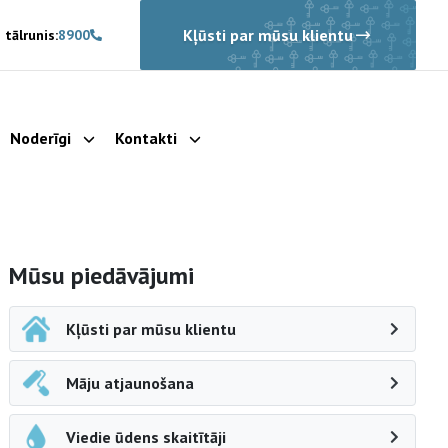
Kļūsti par mūsu klientu
 tālrunis:
8900
Noderīgi
Kontakti
rādīt apakšizvēlni
Parādīt apakšizvēlni
Parādīt apakšizvēlni
Sāna navigācija
Mūsu piedāvājumi
Kļūsti par mūsu klientu
Māju atjaunošana
Viedie ūdens skaitītāji