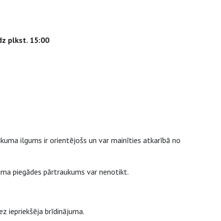
dz plkst. 15:00
uma ilgums ir orientējošs un var mainīties atkarībā no
juma piegādes pārtraukums var nenotikt.
z iepriekšēja brīdinājuma.