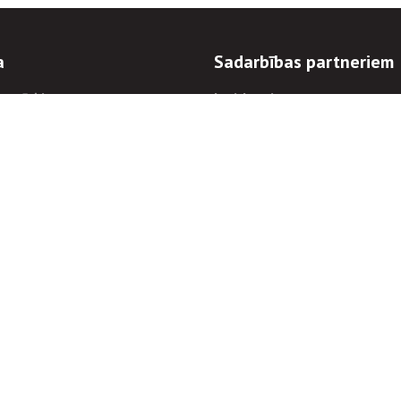
a
Sadarbības partneriem
n mērķi
Iepirkumi
 kārtības
Izsoles
ēlējiem
Zemes īpašniekiem
novēršana
Elektronisko sakaru komers
regulējums
Norēķinu informācija
Informācijas un/vai rakstu pārpublicēšanas
Piekļūstamība