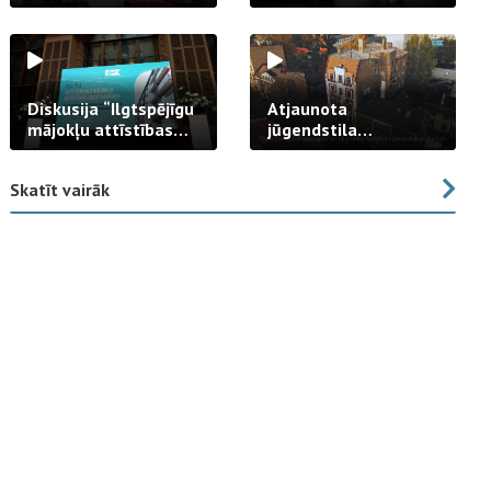
strādā praksē
Diskusija “Ilgtspējīgu
Atjaunota
mājokļu attīstības
jūgendstila
izaicinājums”
arhitektūras pērles
fasāde Tallinas ielā
Skatīt vairāk
23