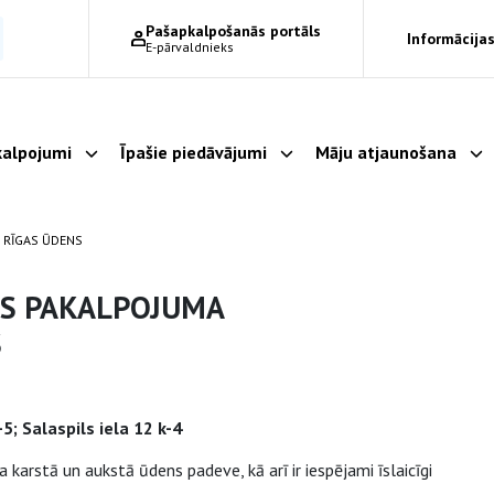
Pašapkalpošanās portāls
Informācijas
E-pārvaldnieks
alpojumi
Īpašie piedāvājumi
Māju atjaunošana
Parādīt apakšizvēlni
Parādīt apakšizvēlni
Pa
 RĪGAS ŪDENS
ES PAKALPOJUMA
S
5; Salaspils iela 12 k-4
karstā un aukstā ūdens padeve, kā arī ir iespējami īslaicīgi