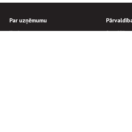
Par uzņēmumu
Pārvaldīb
Uzņēmums
Stratēģija u
Valde un padome
Politikas un
Dalībnieka sapulces
Trauksmes c
Apbalvojumi
Korupcijas 
Finanšu rezultāti
Tiesiskais 
8900
Informācijas
tālrunis:
Avārijas dienesta diennakts