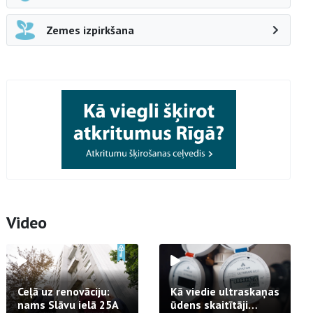
Zemes izpirkšana
Video
Ceļā uz renovāciju:
Kā viedie ultraskaņas
nams Slāvu ielā 25A
ūdens skaitītāji