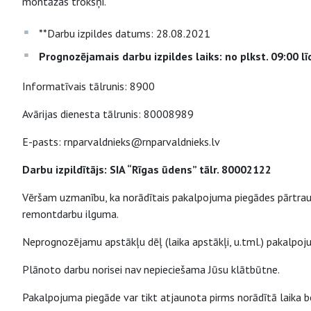
montāžas trokšņi.
**Darbu izpildes datums: 28.08.2021
Prognozējamais darbu izpildes laiks: no plkst. 09:00 lī
Informatīvais tālrunis: 8900
Avārijas dienesta tālrunis: 80008989
E-pasts: rnparvaldnieks@rnparvaldnieks.lv
Darbu izpildītājs: SIA “Rīgas ūdens” tālr. 80002122
Vēršam uzmanību, ka norādītais pakalpojuma piegādes pārtrauk
remontdarbu ilguma.
Neprognozējamu apstākļu dēļ (laika apstākļi, u.tml.) pakalpo
Plānoto darbu norisei nav nepieciešama Jūsu klātbūtne.
Pakalpojuma piegāde var tikt atjaunota pirms norādītā laika be