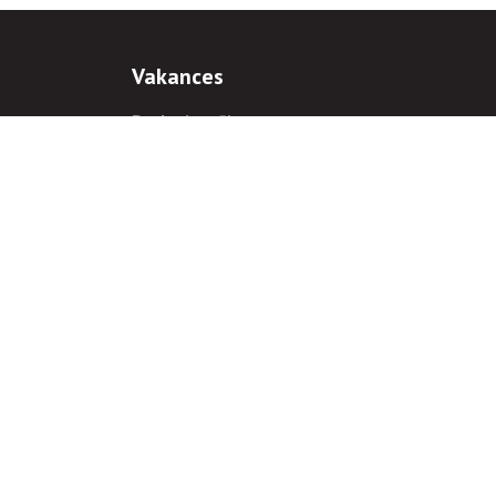
Vakances
Darba iespējas
Prakses iespējas
antiem
 gadījumā hipersaite uz
www.rnparvaldnieks.lv
ir obligāta.