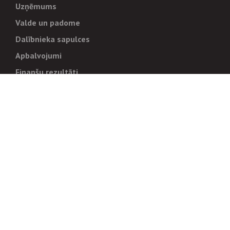
Uzņēmums
Valde un padome
Dalībnieka sapulces
Apbalvojumi
Finanšu rezultāti
Pārvaldība
Stratēģija un mērķi
Politikas un kārtības
Trauksmes cēlējiem
Korupcijas novēršana
Tiesiskais regulējums
Sadarbības partneriem
Iepirkumi