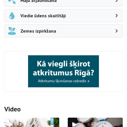
Māju atjaunošana
Viedie ūdens skaitītāji
Zemes izpirkšana
Video