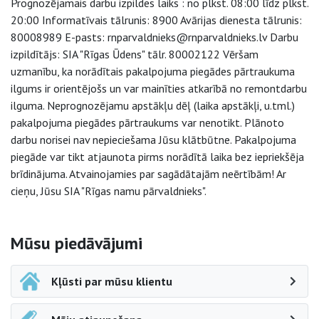
Prognozējamais darbu izpildes laiks : no plkst. 08:00 līdz plkst.
20:00 Informatīvais tālrunis: 8900 Avārijas dienesta tālrunis:
80008989 E-pasts: rnparvaldnieks@rnparvaldnieks.lv Darbu
izpildītājs: SIA "Rīgas Ūdens" tālr. 80002122 Vēršam
uzmanību, ka norādītais pakalpojuma piegādes pārtraukuma
ilgums ir orientējošs un var mainīties atkarībā no remontdarbu
ilguma. Neprognozējamu apstākļu dēļ (laika apstākļi, u.tml.)
pakalpojuma piegādes pārtraukums var nenotikt. Plānoto
darbu norisei nav nepieciešama Jūsu klātbūtne. Pakalpojuma
piegāde var tikt atjaunota pirms norādītā laika bez iepriekšēja
brīdinājuma. Atvainojamies par sagādātajām neērtībām! Ar
cieņu, Jūsu SIA "Rīgas namu pārvaldnieks".
Sāna navigācija
Mūsu piedāvājumi
Kļūsti par mūsu klientu