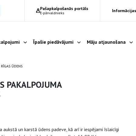
Pašapkalpošanās portāls
Informācijas
E-pārvaldnieks
alpojumi
Īpašie piedāvājumi
Māju atjaunošana
Parādīt apakšizvēlni
Parādīt apakšizvēlni
Pa
 RĪGAS ŪDENS
ES PAKALPOJUMA
S
aukstā un karstā ūdens padeve, kā arī ir iespējami īslaicīgi