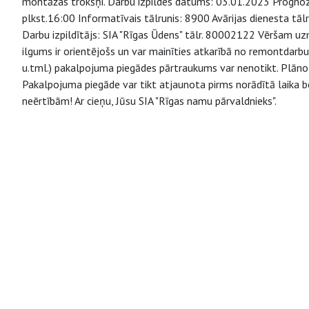
montāžas trokšņi. Darbu izpildes datums: 03.01.2023 Prognozēj
plkst.16:00 Informatīvais tālrunis: 8900 Avārijas dienesta tā
Darbu izpildītājs: SIA "Rīgas Ūdens" tālr. 80002122 Vēršam u
ilgums ir orientējošs un var mainīties atkarībā no remontdarb
u.tml.) pakalpojuma piegādes pārtraukums var nenotikt. Plāno
Pakalpojuma piegāde var tikt atjaunota pirms norādītā laika b
neērtībām! Ar cieņu, Jūsu SIA "Rīgas namu pārvaldnieks".