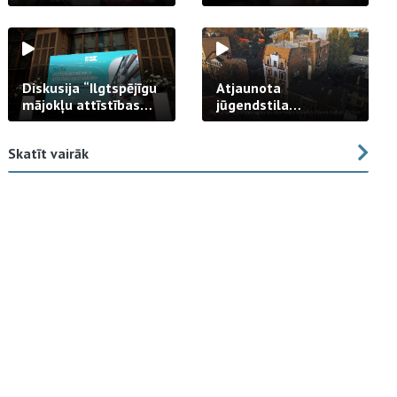
strādā praksē
Diskusija “Ilgtspējīgu
Atjaunota
mājokļu attīstības
jūgendstila
izaicinājums”
arhitektūras pērles
fasāde Tallinas ielā
Skatīt vairāk
23