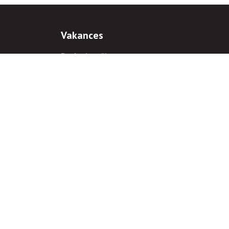
Vakances
Darba iespējas
Prakses iespējas
antiem
 gadījumā hipersaite uz
www.rnparvaldnieks.lv
ir obligāta.