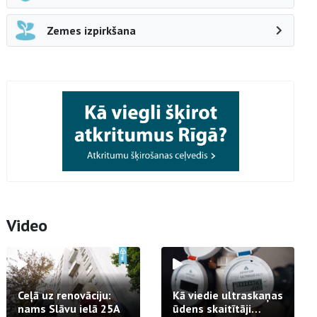
Zemes izpirkšana
Video
Ceļā uz renovāciju:
Kā viedie ultraskaņas
nams Slāvu ielā 25A
ūdens skaitītāji