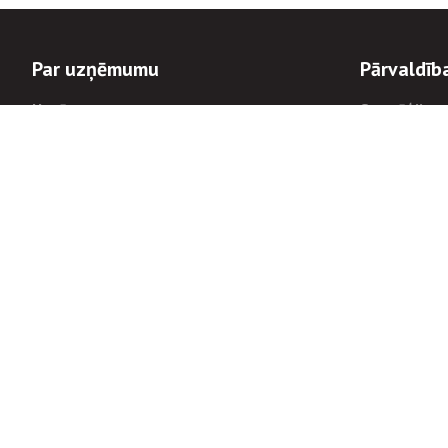
Par uzņēmumu
Pārvaldīb
Uzņēmums
Stratēģija u
Valde un padome
Politikas un
Dalībnieka sapulces
Trauksmes c
Apbalvojumi
Korupcijas 
Finanšu rezultāti
Tiesiskais 
8900
Informācijas
tālrunis:
Avārijas dienesta diennakts