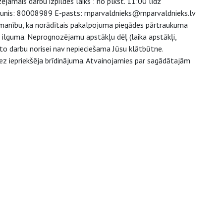
amais darbu izpildes laiks : no plkst. 11:00 līdz
lrunis: 80008989 E-pasts: rnparvaldnieks@rnparvaldnieks.lv
zmanību, ka norādītais pakalpojuma piegādes pārtraukuma
u ilguma. Neprognozējamu apstākļu dēļ (laika apstākļi,
to darbu norisei nav nepieciešama Jūsu klātbūtne.
ez iepriekšēja brīdinājuma. Atvainojamies par sagādātajām