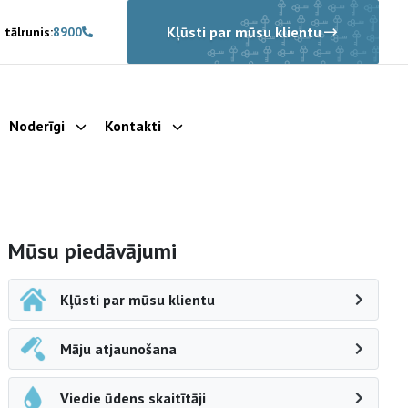
Kļūsti par mūsu klientu
 tālrunis:
8900
Noderīgi
Kontakti
rādīt apakšizvēlni
Parādīt apakšizvēlni
Parādīt apakšizvēlni
Sāna navigācija
Mūsu piedāvājumi
Kļūsti par mūsu klientu
Māju atjaunošana
Viedie ūdens skaitītāji