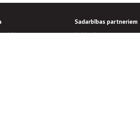
a
Sadarbības partneriem
n mērķi
Iepirkumi
 kārtības
Izsoles
ēlējiem
Zemes īpašniekiem
novēršana
Elektronisko sakaru komers
regulējums
Norēķinu informācija
Informācijas un/vai rakstu pārpublicēšanas
Piekļūstamība