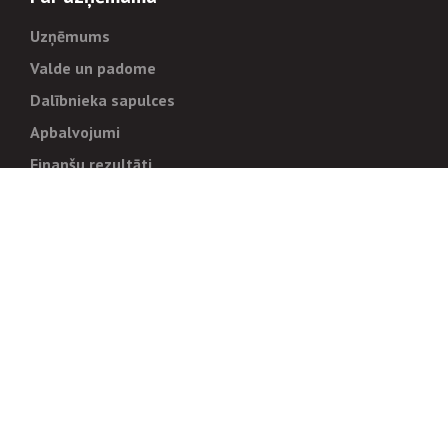
Uzņēmums
Valde un padome
Dalībnieka sapulces
Apbalvojumi
Finanšu rezultāti
Pārvaldība
Stratēģija un mērķi
Politikas un kārtības
Trauksmes cēlējiem
Korupcijas novēršana
Tiesiskais regulējums
Sadarbības partneriem