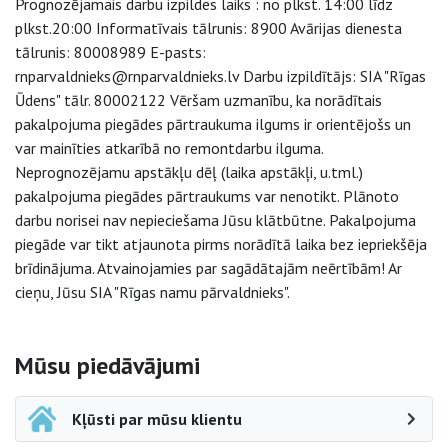
Prognozējamais darbu izpildes laiks : no plkst. 14:00 līdz
plkst.20:00 Informatīvais tālrunis: 8900 Avārijas dienesta
tālrunis: 80008989 E-pasts:
rnparvaldnieks@rnparvaldnieks.lv Darbu izpildītājs: SIA "Rīgas
Ūdens" tālr. 80002122 Vēršam uzmanību, ka norādītais
pakalpojuma piegādes pārtraukuma ilgums ir orientējošs un
var mainīties atkarībā no remontdarbu ilguma.
Neprognozējamu apstākļu dēļ (laika apstākļi, u.tml.)
pakalpojuma piegādes pārtraukums var nenotikt. Plānoto
darbu norisei nav nepieciešama Jūsu klātbūtne. Pakalpojuma
piegāde var tikt atjaunota pirms norādītā laika bez iepriekšēja
brīdinājuma. Atvainojamies par sagādātajām neērtībām! Ar
cieņu, Jūsu SIA "Rīgas namu pārvaldnieks".
Sāna navigācija
Mūsu piedāvājumi
Kļūsti par mūsu klientu