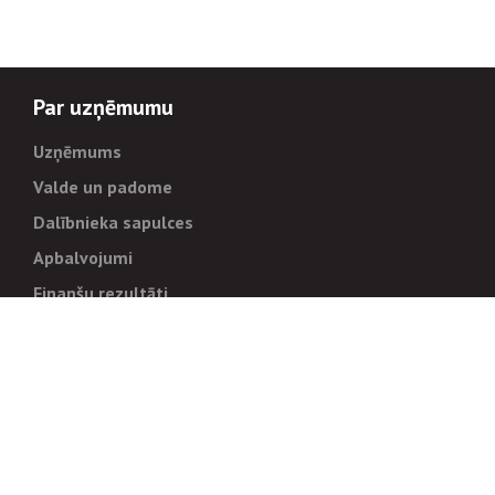
Par uzņēmumu
Uzņēmums
Valde un padome
Dalībnieka sapulces
Apbalvojumi
Finanšu rezultāti
Pārvaldība
Stratēģija un mērķi
Politikas un kārtības
Trauksmes cēlējiem