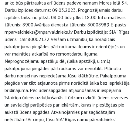
ar ko būs pārtraukta arī ūdens padeve namam Mores ielā 34.
Darbu izpildes datums: 09.03.2023. Prognozējamais darbu
izpildes laiks: no plkst. 08:00 līdz plkst.18:00 Informatīvais
tālrunis: 8900 Avārijas dienesta tālrunis: 80008989 E-pasts:
rnparvaldnieks@rnparvaldnieks.lv Darbu izpildītājs: SIA “Rīgas
ūdens” tālr.80002122 Vēršam uzmanību, ka norādītais
pakalpojuma piegādes pārtraukuma ilgums ir orientējošs un
var mainīties atkarībā no remontdarbu ilguma.
Neprognozējamu apstākļu dēļ (laika apstākļi, u.tml.)
pakalpojuma piegādes pārtraukums var nenotikt. Plānoto
darbu norisei nav nepieciešama Jūsu klātbūtne. Pakalpojuma
piegāde var tikt atjaunota pirms norādītā laika bez iepriekšēja
brīdinājuma. Pēc ūdensapgādes atjaunošanās ir iespējama
īslaicīga ūdens uzduļķošanās. Lūdzam uzkrāt ūdens rezerves
un savlaicīgi parūpēties par iekārtām, kuras ir pieslēgtas pie
aukstā ūdens apgādes. Atvainojamies par sagādātajām
neērtībām! Ar cieņu, Jūsu SIA "Rīgas namu pārvaldnieks".