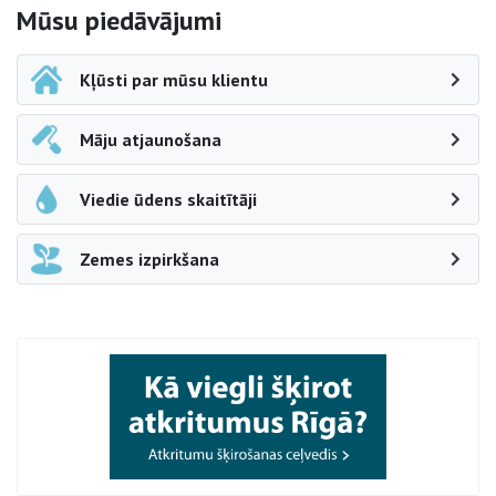
Sāna navigācija
Mūsu piedāvājumi
Kļūsti par mūsu klientu
Māju atjaunošana
Viedie ūdens skaitītāji
Zemes izpirkšana