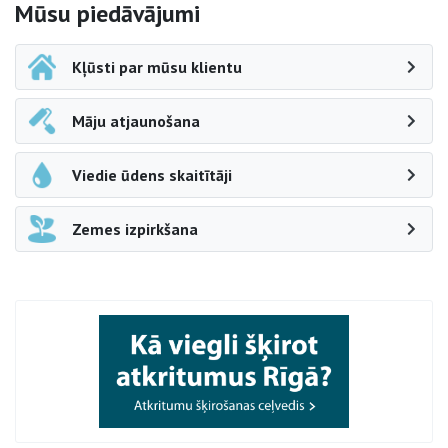
Sāna navigācija
Mūsu piedāvājumi
Kļūsti par mūsu klientu
Māju atjaunošana
Viedie ūdens skaitītāji
Zemes izpirkšana