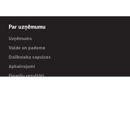
Par uzņēmumu
Uzņēmums
Valde un padome
Dalībnieka sapulces
Apbalvojumi
Finanšu rezultāti
Pārvaldība
Stratēģija un mērķi
Politikas un kārtības
Trauksmes cēlējiem
Korupcijas novēršana