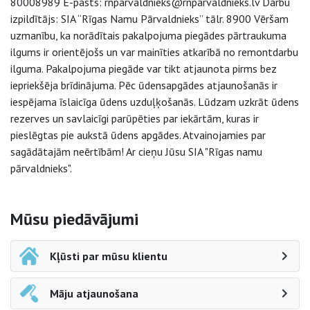
80008989 E-pasts: rnparvaldnieks@rnparvaldnieks.lv Darbu
izpildītājs: SIA “Rīgas Namu Pārvaldnieks” tālr. 8900 Vēršam
uzmanību, ka norādītais pakalpojuma piegādes pārtraukuma
ilgums ir orientējošs un var mainīties atkarībā no remontdarbu
ilguma. Pakalpojuma piegāde var tikt atjaunota pirms bez
iepriekšēja brīdinājuma. Pēc ūdensapgādes atjaunošanās ir
iespējama īslaicīga ūdens uzduļķošanās. Lūdzam uzkrāt ūdens
rezerves un savlaicīgi parūpēties par iekārtām, kuras ir
pieslēgtas pie aukstā ūdens apgādes. Atvainojamies par
sagādātajām neērtībām! Ar cieņu Jūsu SIA "Rīgas namu
pārvaldnieks".
Sāna navigācija
Mūsu piedāvājumi
Kļūsti par mūsu klientu
Māju atjaunošana