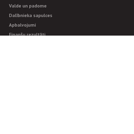
Valde un padome
Dalībnieka sapulces
Apbalvojumi
Finanšu rezultāti
Pārvaldība
Stratēģija un mērķi
Politikas un kārtības
Trauksmes cēlējiem
Korupcijas novēršana
Tiesiskais regulējums
Sadarbības partneriem
Iepirkumi