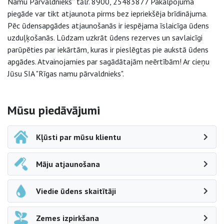
Namu Pārvaldnieks” tālr. 8900, 25483877 Pakalpojuma
piegāde var tikt atjaunota pirms bez iepriekšēja brīdinājuma.
Pēc ūdensapgādes atjaunošanās ir iespējama īslaicīga ūdens
uzduļķošanās. Lūdzam uzkrāt ūdens rezerves un savlaicīgi
parūpēties par iekārtām, kuras ir pieslēgtas pie aukstā ūdens
apgādes. Atvainojamies par sagādātajām neērtībām! Ar cieņu
Jūsu SIA "Rīgas namu pārvaldnieks".
Sāna navigācija
Mūsu piedāvājumi
Kļūsti par mūsu klientu
Māju atjaunošana
Viedie ūdens skaitītāji
Zemes izpirkšana