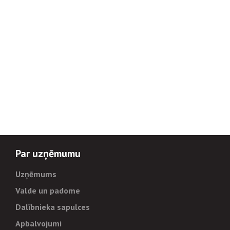
Par uzņēmumu
Uzņēmums
Valde un padome
Dalībnieka sapulces
Apbalvojumi