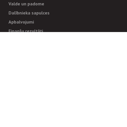
Valde un padome
Dalībnieka sapulces
Apbalvojumi
Finanšu rezultāti
Pārvaldība
Stratēģija un mērķi
Politikas un kārtības
Trauksmes cēlējiem
Korupcijas novēršana
Tiesiskais regulējums
Sadarbības partneriem
Iepirkumi
Izsoles