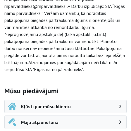
rnparvaldnieks@rnparvaldnieks.lv Darbu izpildītājs: SIA “Rīgas
namu pārvaldnieks ” Vēršam uzmanību, ka norādītais
pakalpojuma piegādes pārtraukuma ilgums ir orientējošs un
var mainīties atkarībā no remontdarbu ilguma.
Neprognozējamu apstākļu dēļ (laika apstākļi, u.tml.)
pakalpojuma piegādes pārtraukums var nenotikt. Plānoto
darbu norisei nav nepieciešama Jūsu klātbūtne. Pakalpojuma
piegāde var tikt atjaunota pirms norādītā laika bez iepriekšēja
brīdinājuma. Atvainojamies par sagādātajām neērtībām! Ar
cieņu Jūsu SIA "Rīgas namu pārvaldnieks".
Sāna navigācija
Mūsu piedāvājumi
Kļūsti par mūsu klientu
Māju atjaunošana