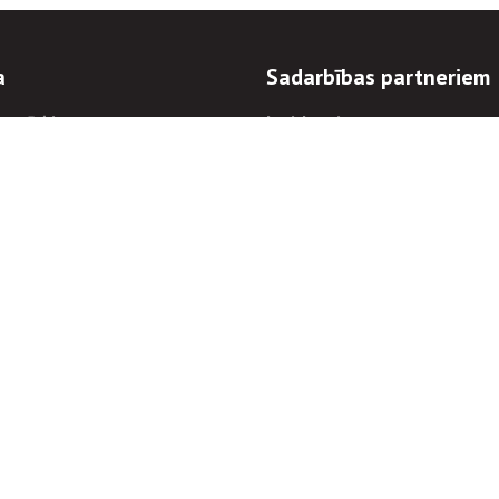
a
Sadarbības partneriem
n mērķi
Iepirkumi
 kārtības
Izsoles
ēlējiem
Zemes īpašniekiem
novēršana
Elektronisko sakaru komers
regulējums
Norēķinu informācija
Informācijas un/vai rakstu pārpublicēšanas
Piekļūstamība