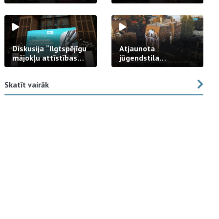
strādā praksē
Diskusija “Ilgtspējīgu
Atjaunota
mājokļu attīstības
jūgendstila
izaicinājums”
arhitektūras pērles
fasāde Tallinas ielā
Skatīt vairāk
23