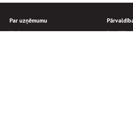
Par uzņēmumu
Pārvaldīb
Uzņēmums
Stratēģija u
Valde un padome
Politikas un
Dalībnieka sapulces
Trauksmes c
Apbalvojumi
Korupcijas 
Finanšu rezultāti
Tiesiskais 
8900
Informācijas
tālrunis:
Avārijas dienesta diennakts