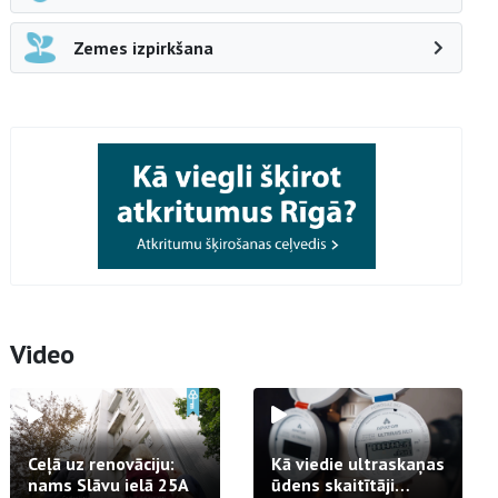
Zemes izpirkšana
Video
Ceļā uz renovāciju:
Kā viedie ultraskaņas
nams Slāvu ielā 25A
ūdens skaitītāji