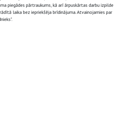
uma piegādes pārtraukums, kā arī ārpuskārtas darbu izpilde
ādītā laika bez iepriekšēja brīdinājuma. Atvainojamies par
nieks".