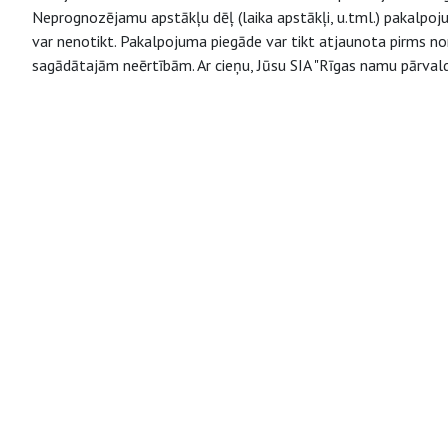
Neprognozējamu apstākļu dēļ (laika apstākļi, u.tml.) pakalpoj
var nenotikt. Pakalpojuma piegāde var tikt atjaunota pirms nor
sagādātajām neērtībām. Ar cieņu, Jūsu SIA "Rīgas namu pārvald