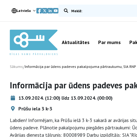
Meklēt vietnē
Latviešu
Aktualitātes
Par mums
Pak
/
Sākums
Informācija par ūdens padeves pakalpojuma pārtraukumu, SIA RNP
Informācija par ūdens padeves p
13.09.2024. (12:00) līdz 13.09.2024. (00:00)
Prūšu iela 3 k-3
Labdien! Informējam, ka Prūšu ielā 3 k-3 sakarā ar avārijas si
ūdens padeve. Plānotie pakalpojumu piegādes pārtraukumi: Ūde
Avārijas dienesta tālrunis: 80008989 Darbu izpildītājs: SIA "R