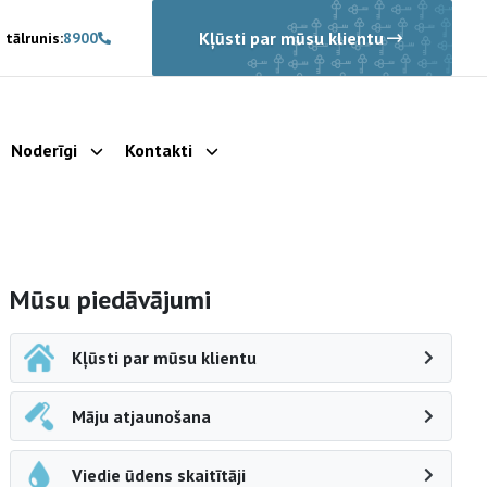
Kļūsti par mūsu klientu
 tālrunis:
8900
Noderīgi
Kontakti
rādīt apakšizvēlni
Parādīt apakšizvēlni
Parādīt apakšizvēlni
Sāna navigācija
Mūsu piedāvājumi
Kļūsti par mūsu klientu
Māju atjaunošana
Viedie ūdens skaitītāji