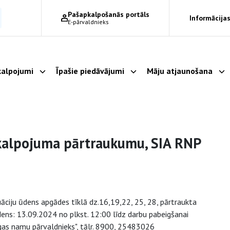
Pašapkalpošanās portāls
Informācijas
E-pārvaldnieks
alpojumi
Īpašie piedāvājumi
Māju atjaunošana
Parādīt apakšizvēlni
Parādīt apakšizvēlni
Pa
akalpojuma pārtraukumu, SIA RNP
tuāciju ūdens apgādes tīklā dz.16,19,22, 25, 28, pārtraukta
ns: 13.09.2024 no plkst. 12:00 līdz darbu pabeigšanai
īgas namu pārvaldnieks", tālr. 8900, 25483026