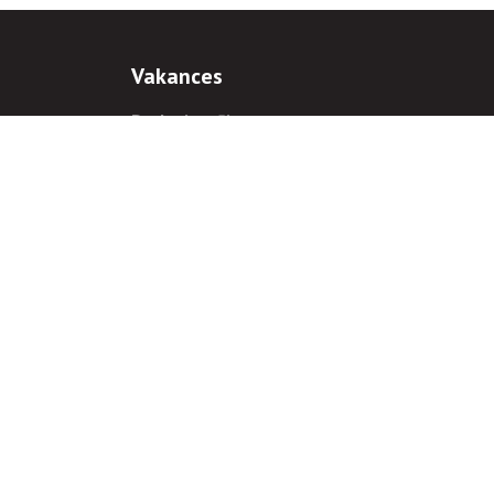
Vakances
Darba iespējas
Prakses iespējas
antiem
 gadījumā hipersaite uz
www.rnparvaldnieks.lv
ir obligāta.