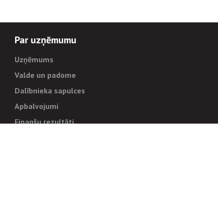
Par uzņēmumu
Uzņēmums
Valde un padome
Dalībnieka sapulces
Apbalvojumi
Finanšu rezultāti
Pārvaldība
Stratēģija un mērķi
Politikas un kārtības
Trauksmes cēlējiem
Korupcijas novēršana