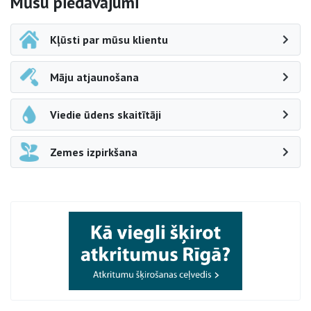
Sāna navigācija
Mūsu piedāvājumi
Kļūsti par mūsu klientu
Māju atjaunošana
Viedie ūdens skaitītāji
Zemes izpirkšana