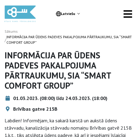
Latviešu
Sākums
INFORMĀCIJA PAR ŪDENS PADEVES PAKALPOJUMA PĀRTRAUKUMU, SIA “SMART
/
COMFORT GROUP”
INFORMĀCIJA PAR ŪDENS
PADEVES PAKALPOJUMA
PĀRTRAUKUMU, SIA “SMART
COMFORT GROUP”
01.03.2023. (08:00) līdz 24.03.2023. (18:00)
Brīvības gatve 215B
Labdien! Informējam, ka sakarā karstā un aukstā ūdens
stāvvadu, kanalizācija stāvvadu nomaiņu Brīvības gatvē 215B
1.k.t., tiks atslēgta ūdens padeve, kā arī ir iespējami īslaicīgi