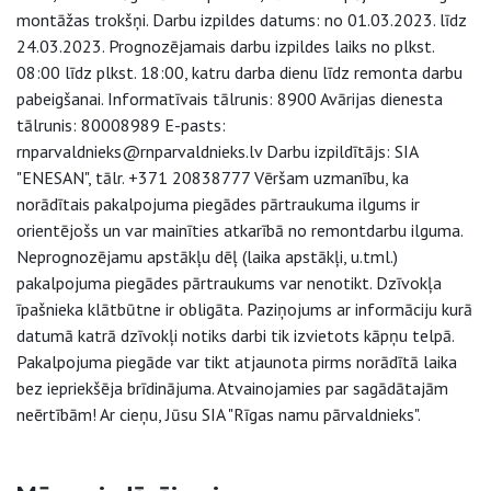
montāžas trokšņi. Darbu izpildes datums: no 01.03.2023. līdz
24.03.2023. Prognozējamais darbu izpildes laiks no plkst.
08:00 līdz plkst. 18:00, katru darba dienu līdz remonta darbu
pabeigšanai. Informatīvais tālrunis: 8900 Avārijas dienesta
tālrunis: 80008989 E-pasts:
rnparvaldnieks@rnparvaldnieks.lv Darbu izpildītājs: SIA
"ENESAN", tālr. +371 20838777 Vēršam uzmanību, ka
norādītais pakalpojuma piegādes pārtraukuma ilgums ir
orientējošs un var mainīties atkarībā no remontdarbu ilguma.
Neprognozējamu apstākļu dēļ (laika apstākļi, u.tml.)
pakalpojuma piegādes pārtraukums var nenotikt. Dzīvokļa
īpašnieka klātbūtne ir obligāta. Paziņojums ar informāciju kurā
datumā katrā dzīvokļi notiks darbi tik izvietots kāpņu telpā.
Pakalpojuma piegāde var tikt atjaunota pirms norādītā laika
bez iepriekšēja brīdinājuma. Atvainojamies par sagādātajām
neērtībām! Ar cieņu, Jūsu SIA "Rīgas namu pārvaldnieks".