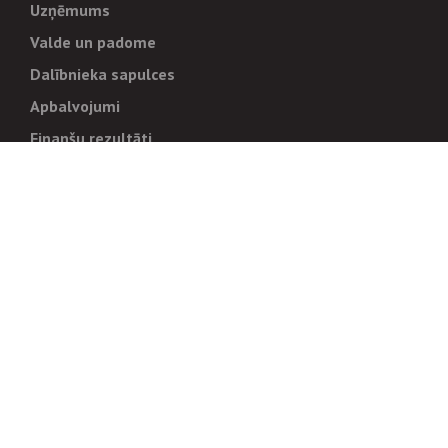
Uzņēmums
Valde un padome
Dalībnieka sapulces
Apbalvojumi
Finanšu rezultāti
Pārvaldība
Stratēģija un mērķi
Politikas un kārtības
Trauksmes cēlējiem
Korupcijas novēršana
Tiesiskais regulējums
Sadarbības partneriem
Iepirkumi