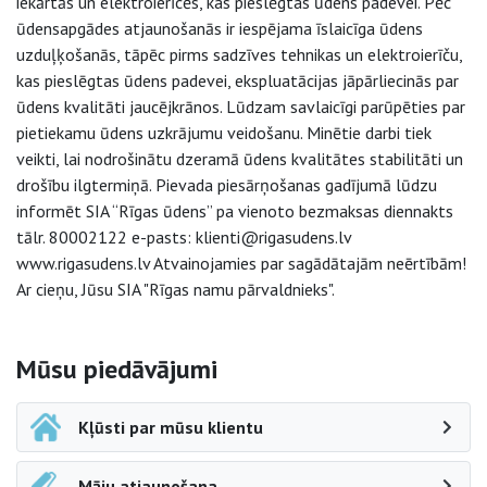
iekārtās un elektroierīcēs, kas pieslēgtas ūdens padevei. Pēc
ūdensapgādes atjaunošanās ir iespējama īslaicīga ūdens
uzduļķošanās, tāpēc pirms sadzīves tehnikas un elektroierīču,
kas pieslēgtas ūdens padevei, ekspluatācijas jāpārliecinās par
ūdens kvalitāti jaucējkrānos. Lūdzam savlaicīgi parūpēties par
pietiekamu ūdens uzkrājumu veidošanu. Minētie darbi tiek
veikti, lai nodrošinātu dzeramā ūdens kvalitātes stabilitāti un
drošību ilgtermiņā. Pievada piesārņošanas gadījumā lūdzu
informēt SIA “Rīgas ūdens” pa vienoto bezmaksas diennakts
tālr. 80002122 e-pasts: klienti@rigasudens.lv
www.rigasudens.lv Atvainojamies par sagādātajām neērtībām!
Ar cieņu, Jūsu SIA "Rīgas namu pārvaldnieks".
Sāna navigācija
Mūsu piedāvājumi
Kļūsti par mūsu klientu
Māju atjaunošana