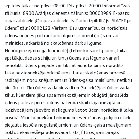
izpildes laiks : no plkst. 08:00 līdz plkst. 20:00 Informatīvais
tālrunis: 8900 Avārijas dienesta tālrunis: 80008989 E-pasts:
rnparvaldnieks@rnparvaldnieks.lv Darbu izpildītājs: SIA “Rīgas
ūdens” tālr.80002122 Vēršam jūsu uzmanību, ka norādītais
ūdensapgādes pārtraukuma ilgums ir orientējošs un var
mainīties, atkarībā no skalošanas darbu ilguma.
Neprognozējamu gadījumu dēļ (tehnisko sarežģījumu, laika
apstākļu, dabas stihiju un tml.) ūdens atslēgums var arī
nenotikt. Ūdens piegāde var tikt atjaunota pirms norādītā
laika bez iepriekšēja brīdinājuma. Lai ar skalošanas procesā
radītajiem nogulsnējumiem un ūdens-gaisa maisījumu netiktu
piesārņoti ēku ūdensvada pievadi un ēku iekšējais ūdensvada
tīkls, klientiem (ēku apsaimniekotājiem) ir obligāti jānoslēdz
ūdens padeve pirms ūdens patēriņa skaitītāja mezgla un
iedzīvotājiem jāievēro aizliegums lietot ūdeni norādītajā laika
posmā. Minēto priekšnoteikumu neievērošanas gadījumā tiek
pieļauta iespēja nogulsnējumiem un ūdens-gaisa maisījumam
nokļūt ēkas iekšējā ūdensvada tīklā, filtros, sanitārajās