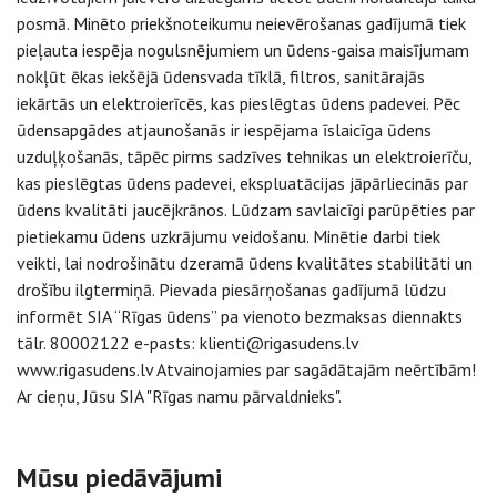
posmā. Minēto priekšnoteikumu neievērošanas gadījumā tiek
pieļauta iespēja nogulsnējumiem un ūdens-gaisa maisījumam
nokļūt ēkas iekšējā ūdensvada tīklā, filtros, sanitārajās
iekārtās un elektroierīcēs, kas pieslēgtas ūdens padevei. Pēc
ūdensapgādes atjaunošanās ir iespējama īslaicīga ūdens
uzduļķošanās, tāpēc pirms sadzīves tehnikas un elektroierīču,
kas pieslēgtas ūdens padevei, ekspluatācijas jāpārliecinās par
ūdens kvalitāti jaucējkrānos. Lūdzam savlaicīgi parūpēties par
pietiekamu ūdens uzkrājumu veidošanu. Minētie darbi tiek
veikti, lai nodrošinātu dzeramā ūdens kvalitātes stabilitāti un
drošību ilgtermiņā. Pievada piesārņošanas gadījumā lūdzu
informēt SIA “Rīgas ūdens” pa vienoto bezmaksas diennakts
tālr. 80002122 e-pasts: klienti@rigasudens.lv
www.rigasudens.lv Atvainojamies par sagādātajām neērtībām!
Ar cieņu, Jūsu SIA "Rīgas namu pārvaldnieks".
Sāna navigācija
Mūsu piedāvājumi