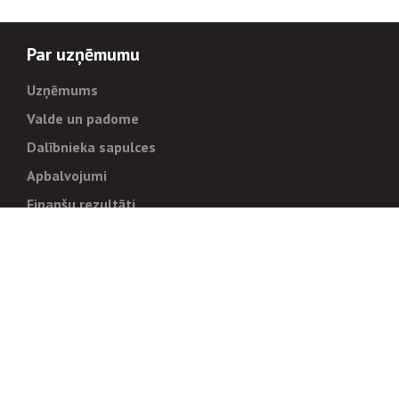
Par uzņēmumu
Uzņēmums
Valde un padome
Dalībnieka sapulces
Apbalvojumi
Finanšu rezultāti
Pārvaldība
Stratēģija un mērķi
Politikas un kārtības
Trauksmes cēlējiem
Korupcijas novēršana
Tiesiskais regulējums