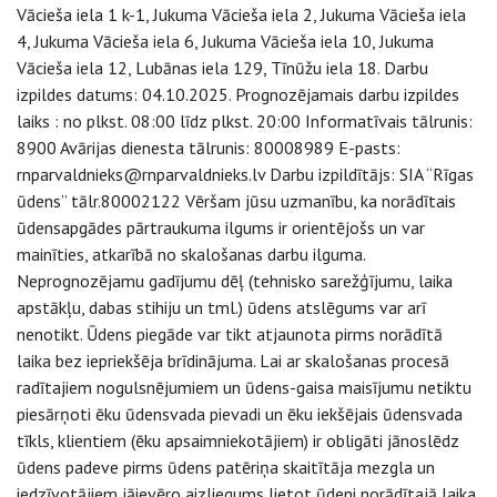
Vācieša iela 1 k-1, Jukuma Vācieša iela 2, Jukuma Vācieša iela
4, Jukuma Vācieša iela 6, Jukuma Vācieša iela 10, Jukuma
Vācieša iela 12, Lubānas iela 129, Tīnūžu iela 18. Darbu
izpildes datums: 04.10.2025. Prognozējamais darbu izpildes
laiks : no plkst. 08:00 līdz plkst. 20:00 Informatīvais tālrunis:
8900 Avārijas dienesta tālrunis: 80008989 E-pasts:
rnparvaldnieks@rnparvaldnieks.lv Darbu izpildītājs: SIA “Rīgas
ūdens” tālr.80002122 Vēršam jūsu uzmanību, ka norādītais
ūdensapgādes pārtraukuma ilgums ir orientējošs un var
mainīties, atkarībā no skalošanas darbu ilguma.
Neprognozējamu gadījumu dēļ (tehnisko sarežģījumu, laika
apstākļu, dabas stihiju un tml.) ūdens atslēgums var arī
nenotikt. Ūdens piegāde var tikt atjaunota pirms norādītā
laika bez iepriekšēja brīdinājuma. Lai ar skalošanas procesā
radītajiem nogulsnējumiem un ūdens-gaisa maisījumu netiktu
piesārņoti ēku ūdensvada pievadi un ēku iekšējais ūdensvada
tīkls, klientiem (ēku apsaimniekotājiem) ir obligāti jānoslēdz
ūdens padeve pirms ūdens patēriņa skaitītāja mezgla un
iedzīvotājiem jāievēro aizliegums lietot ūdeni norādītajā laika