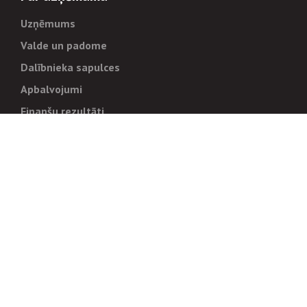
Uzņēmums
Valde un padome
Dalībnieka sapulces
Apbalvojumi
Finanšu rezultāti
Pārvaldība
Stratēģija un mērķi
Politikas un kārtības
Trauksmes cēlējiem
Korupcijas novēršana
Tiesiskais regulējums
Sadarbības partneriem