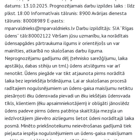
datums: 13.10.2025. Prognozējamais darbu izpildes laiks : līdz
plkst. 18:00 Informatīvais tālrunis: 8900 Avārijas dienesta
tālrunis: 80008989 E-pasts:
rnparvaldnieks@rnparvaldnieks.lv Darbu izpildītājs: SIA “Rīgas
ūdens” tālr.80002122 Vēršam jūsu uzmanību, ka norādītais
ūdensapgādes pārtraukuma ilgums ir orientējošs un var
mainīties, atkarībā no skalošanas darbu ilguma.
Neprognozējamu gadījumu dēļ (tehnisko sarežģījumu, laika
apstākļu, dabas stihiju un tml.) ūdens atslēgums var arī
nenotikt. Ūdens piegāde var tikt atjaunota pirms norādītā
laika bez iepriekšēja brīdinājuma. Lai ar skalošanas procesā
radītajiem nogulsnējumiem un ūdens-gaisa maisījumu netiktu
piesārņoti ēku ūdensvada pievadi un ēku iekšējais ūdensvada
tīkls, klientiem (ēku apsaimniekotājiem) ir obligāti jānoslēdz
ūdens padeve pirms ūdens patēriņa skaitītāja mezgla un
iedzīvotājiem jāievēro aizliegums lietot ūdeni norādītajā laika
posmā. Minēto priekšnoteikumu neievērošanas gadījumā tiek
pieļauta iespēja nogulsnējumiem un ūdens-gaisa maisījumam