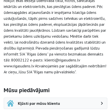
nokļūt ēkas iekšējā ūdensvada tīklā, filtros, sanitārajās
iekārtās un elektroierīcēs, kas pieslēgtas ūdens padevei. Pēc
ūdensapgādes atjaunošanās ir iespējama īslaicīga ūdens
uzduļķošanās, tāpēc pirms sadzīves tehnikas un elektroierīču,
kas pieslēgtas ūdens padevei, ekspluatācijas jāpārliecinās par
ūdens kvalitāti jaucējkrānos. Lūdzam savlaicīgi parūpēties par
pietiekamu ūdens uzkrājumu veidošanu. Minētie darbi tiek
veikti, lai nodrošinātu dzeramā ūdens kvalitātes stabilitāti un
drošību ilgtermiņā. Pievada piesārņošanas gadījumā lūdzu
informēt SIA “Rīgas ūdens” pa vienoto bezmaksas diennakts
tālr. 80002122 e-pasts: klienti@rigasudens.lv
www.rigasudens.lv Atvainojamies par sagādātajām neērtībām!
Ar cieņu, Jūsu SIA "Rīgas namu pārvaldnieks".
Sāna navigācija
Mūsu piedāvājumi
Kļūsti par mūsu klientu