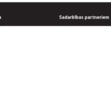
a
Sadarbības partneriem
n mērķi
Iepirkumi
 kārtības
Izsoles
ēlējiem
Zemes īpašniekiem
novēršana
Elektronisko sakaru komers
regulējums
Norēķinu informācija
Informācijas un/vai rakstu pārpublicēšanas
Piekļūstamība