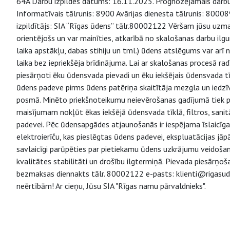
64A Darbu izpildes datums: 16.11.2025. Prognozējamais darbu iz
Informatīvais tālrunis: 8900 Avārijas dienesta tālrunis: 800
izpildītājs: SIA “Rīgas ūdens” tālr.80002122 Vēršam jūsu uzm
orientējošs un var mainīties, atkarībā no skalošanas darbu i
laika apstākļu, dabas stihiju un tml.) ūdens atslēgums var arī 
laika bez iepriekšēja brīdinājuma. Lai ar skalošanas procesā 
piesārņoti ēku ūdensvada pievadi un ēku iekšējais ūdensvada tīk
ūdens padeve pirms ūdens patēriņa skaitītāja mezgla un iedzīv
posmā. Minēto priekšnoteikumu neievērošanas gadījumā tiek p
maisījumam nokļūt ēkas iekšējā ūdensvada tīklā, filtros, sanitā
padevei. Pēc ūdensapgādes atjaunošanās ir iespējama īslaicīg
elektroierīču, kas pieslēgtas ūdens padevei, ekspluatācijas jāp
savlaicīgi parūpēties par pietiekamu ūdens uzkrājumu veidošanu
kvalitātes stabilitāti un drošību ilgtermiņā. Pievada piesārņ
bezmaksas diennakts tālr. 80002122 e-pasts: klienti@rigasud
neērtībām! Ar cieņu, Jūsu SIA "Rīgas namu pārvaldnieks".