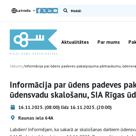
Meklēt vietnē
Latviešu
Aktualitātes
Par mums
Pak
/
Sākums
Informācija par ūdens padeves pakalpojuma pārtraukumu, ūdensva
Informācija par ūdens padeves p
ūdensvadu skalošanu, SIA Rīgas ū
16.11.2025. (08:00) līdz 16.11.2025. (20:00)
Raunas iela 64A
Labdien! Informējam, ka sakarā ar skalošanas darbiem ūdensva