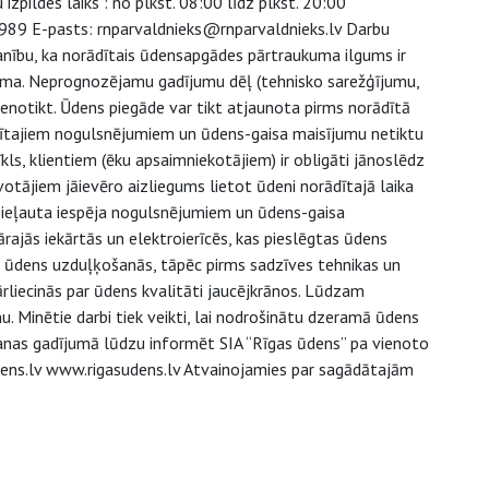
pildes laiks : no plkst. 08:00 līdz plkst. 20:00
08989 E-pasts: rnparvaldnieks@rnparvaldnieks.lv Darbu
anību, ka norādītais ūdensapgādes pārtraukuma ilgums ir
lguma. Neprognozējamu gadījumu dēļ (tehnisko sarežģījumu,
nenotikt. Ūdens piegāde var tikt atjaunota pirms norādītā
radītajiem nogulsnējumiem un ūdens-gaisa maisījumu netiktu
ls, klientiem (ēku apsaimniekotājiem) ir obligāti jānoslēdz
otājiem jāievēro aizliegums lietot ūdeni norādītajā laika
ieļauta iespēja nogulsnējumiem un ūdens-gaisa
rajās iekārtās un elektroierīcēs, kas pieslēgtas ūdens
a ūdens uzduļķošanās, tāpēc pirms sadzīves tehnikas un
ārliecinās par ūdens kvalitāti jaucējkrānos. Lūdzam
. Minētie darbi tiek veikti, lai nodrošinātu dzeramā ūdens
ošanas gadījumā lūdzu informēt SIA “Rīgas ūdens” pa vienoto
ens.lv www.rigasudens.lv Atvainojamies par sagādātajām