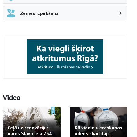
Zemes izpirkšana
Video
Ceļā uz renovāciju:
Kā viedie ultraskaņas
nams Slāvu ielā 25A
ūdens skaitītāji