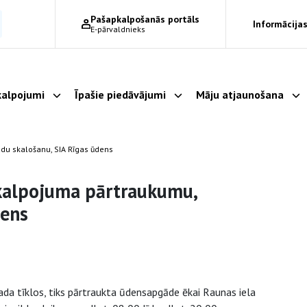
Pašapkalpošanās portāls
Informācijas
E-pārvaldnieks
alpojumi
Īpašie piedāvājumi
Māju atjaunošana
Parādīt apakšizvēlni
Parādīt apakšizvēlni
Pa
du skalošanu, SIA Rīgas ūdens
akalpojuma pārtraukumu,
dens
da tīklos, tiks pārtraukta ūdensapgāde ēkai Raunas iela