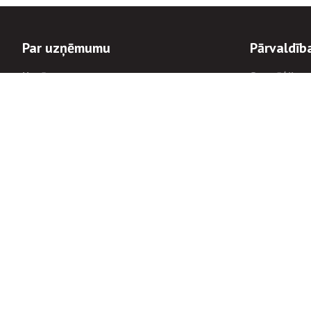
Par uzņēmumu
Pārvaldīb
Uzņēmums
Stratēģija u
Valde un padome
Politikas un
Dalībnieka sapulces
Trauksmes c
Apbalvojumi
Korupcijas 
Finanšu rezultāti
Tiesiskais 
8900
Informācijas
tālrunis:
Avārijas dienesta diennakts