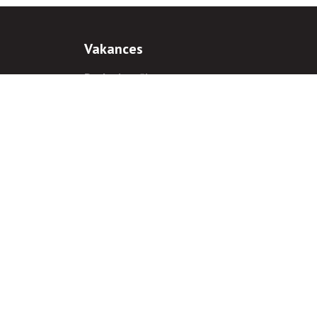
Vakances
Darba iespējas
Prakses iespējas
antiem
 gadījumā hipersaite uz
www.rnparvaldnieks.lv
ir obligāta.