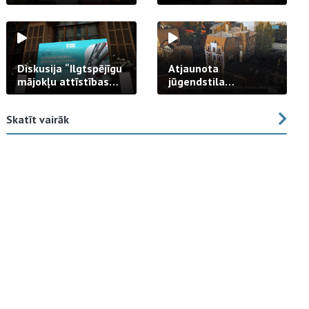
strādā praksē
Diskusija “Ilgtspējīgu
Atjaunota
mājokļu attīstības
jūgendstila
izaicinājums”
arhitektūras pērles
fasāde Tallinas ielā
Skatīt vairāk
23