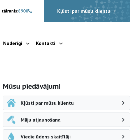
Kļūsti par mūsu klientu
 tālrunis:
8900
Noderīgi
Kontakti
rādīt apakšizvēlni
Parādīt apakšizvēlni
Parādīt apakšizvēlni
Sāna navigācija
Mūsu piedāvājumi
Kļūsti par mūsu klientu
Māju atjaunošana
Viedie ūdens skaitītāji