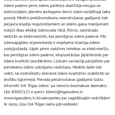
ūdens padeve pirms ūdens patēriņa skaitītāja mezgla un
iedzīvotājiem jāievēro aizliegums lietot ūdeni norādītajā laika
posmā. Minēto priekšnoteikumu neievērošanas gadījumā tiek
pieļauta iespēja nogulsnējumiem un ūdens-gaisa maisījumam
nokļūt ēkas iekšējā ūdensvada tīklā, filtros, sanitārajās
iekārtās un elektroierīcēs, kas pieslēgtas ūdens padevei. Pēc
ūdensapgādes atjaunošanās ir iespējama īslaicīga ūdens
uzduļķošanās, tāpēc pirms sadzīves tehnikas un elektroierīču,
kas pieslēgtas ūdens padevei, ekspluatācijas jāpārliecinās par
ūdens kvalitāti jaucējkrānos. Lūdzam savlaicīgi parūpēties par
pietiekamu ūdens uzkrājumu veidošanu. Minētie darbi tiek
veikti, lai nodrošinātu dzeramā ūdens kvalitātes stabilitāti un
drošību ilgtermiņā. Pievada piesārņošanas gadījumā lūdzu
informēt SIA “Rīgas ūdens” pa vienoto bezmaksas diennakts
tālr. 80002122 e-pasts: klienti@rigasudens.lv
www.rigasudens.lv Atvainojamies par sagādātajām neērtībām!
Ar cieņu, Jūsu SIA "Rīgas namu pārvaldnieks".