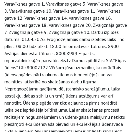
Varavīksnes gatve 1, Varavīksnes gatve 3, Varavīksnes gatve
8, Varavīksnes gatve 10, Varavīksnes gatve 11, Varavīksnes
gatve 12, Varavīksnes gatve 14, Varavīksnes gatve 16,
Varavīksnes gatve 18, Varavīksnes gatve 20, Zvaigznāja gatve
7, Zvaigznāja gatve 9, Zvaigznāja gatve 10. Darbu izpildes
datums: 01.04.2026. Prognozējamais darbu izpildes laiks : no
plkst. 08:00 līdz plkst. 18:00 Informatīvais tālrunis: 8900
Avārijas dienesta tālrunis: 80008989 E-pasts:
rnparvaldnieks@rnparvaldnieks.lv Darbu izpildītājs: SIA “Rīgas
ūdens” tālr.80002122 Vēršam jūsu uzmanību, ka norādītais
ūdensapgādes pārtraukuma ilgums ir orientējošs un var
mainīties, atkarībā no skalošanas darbu ilguma.
Neprognozējamu gadījumu dēļ (tehnisko sarežģījumu, laika
apstākļu, dabas stihiju un tml.) ūdens atslēgums var arī
nenotikt. Ūdens piegāde var tikt atjaunota pirms norādītā
laika bez iepriekšēja brīdinājuma. Lai ar skalošanas procesā
radītajiem nogulsnējumiem un ūdens-gaisa maisījumu netiktu
piesārņoti ēku ūdensvada pievadi un ēku iekšējais ūdensvada
tīkls, klientiem (ēku apsaimniekotājiem) ir obligāti jānoslēdz