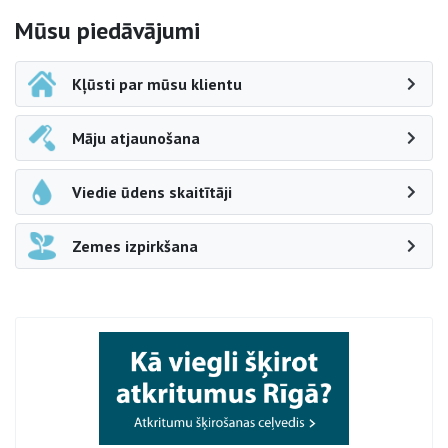
Sāna navigācija
Mūsu piedāvājumi
Kļūsti par mūsu klientu
Māju atjaunošana
Viedie ūdens skaitītāji
Zemes izpirkšana