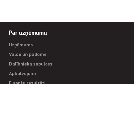
Par uzņēmumu
Uzņēmums
Valde un padome
Dalībnieka sapulces
Apbalvojumi
Finanšu rezultāti
Pārvaldība
Stratēģija un mērķi
Politikas un kārtības
Trauksmes cēlējiem