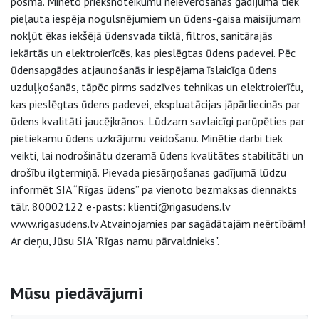
posmā. Minēto priekšnoteikumu neievērošanas gadījumā tiek
pieļauta iespēja nogulsnējumiem un ūdens-gaisa maisījumam
nokļūt ēkas iekšējā ūdensvada tīklā, filtros, sanitārajās
iekārtās un elektroierīcēs, kas pieslēgtas ūdens padevei. Pēc
ūdensapgādes atjaunošanās ir iespējama īslaicīga ūdens
uzduļķošanās, tāpēc pirms sadzīves tehnikas un elektroierīču,
kas pieslēgtas ūdens padevei, ekspluatācijas jāpārliecinās par
ūdens kvalitāti jaucējkrānos. Lūdzam savlaicīgi parūpēties par
pietiekamu ūdens uzkrājumu veidošanu. Minētie darbi tiek
veikti, lai nodrošinātu dzeramā ūdens kvalitātes stabilitāti un
drošību ilgtermiņā. Pievada piesārņošanas gadījumā lūdzu
informēt SIA “Rīgas ūdens” pa vienoto bezmaksas diennakts
tālr. 80002122 e-pasts: klienti@rigasudens.lv
www.rigasudens.lv Atvainojamies par sagādātajām neērtībām!
Ar cieņu, Jūsu SIA "Rīgas namu pārvaldnieks".
Sāna navigācija
Mūsu piedāvājumi