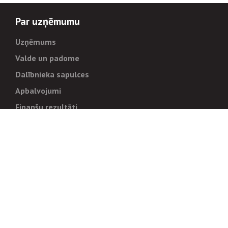
Par uzņēmumu
Uzņēmums
Valde un padome
Dalībnieka sapulces
Apbalvojumi
Finanšu rezultāti
Pārvaldība
Stratēģija un mērķi
Politikas un kārtības
Trauksmes cēlējiem
Korupcijas novēršana
Tiesiskais regulējums