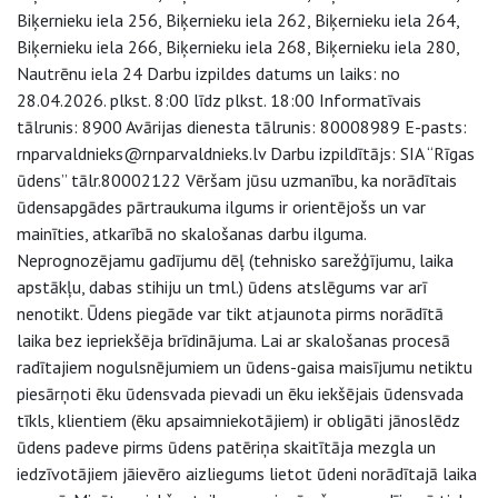
Biķernieku iela 256, Biķernieku iela 262, Biķernieku iela 264,
Biķernieku iela 266, Biķernieku iela 268, Biķernieku iela 280,
Nautrēnu iela 24 Darbu izpildes datums un laiks: no
28.04.2026. plkst. 8:00 līdz plkst. 18:00 Informatīvais
tālrunis: 8900 Avārijas dienesta tālrunis: 80008989 E-pasts:
rnparvaldnieks@rnparvaldnieks.lv Darbu izpildītājs: SIA “Rīgas
ūdens” tālr.80002122 Vēršam jūsu uzmanību, ka norādītais
ūdensapgādes pārtraukuma ilgums ir orientējošs un var
mainīties, atkarībā no skalošanas darbu ilguma.
Neprognozējamu gadījumu dēļ (tehnisko sarežģījumu, laika
apstākļu, dabas stihiju un tml.) ūdens atslēgums var arī
nenotikt. Ūdens piegāde var tikt atjaunota pirms norādītā
laika bez iepriekšēja brīdinājuma. Lai ar skalošanas procesā
radītajiem nogulsnējumiem un ūdens-gaisa maisījumu netiktu
piesārņoti ēku ūdensvada pievadi un ēku iekšējais ūdensvada
tīkls, klientiem (ēku apsaimniekotājiem) ir obligāti jānoslēdz
ūdens padeve pirms ūdens patēriņa skaitītāja mezgla un
iedzīvotājiem jāievēro aizliegums lietot ūdeni norādītajā laika