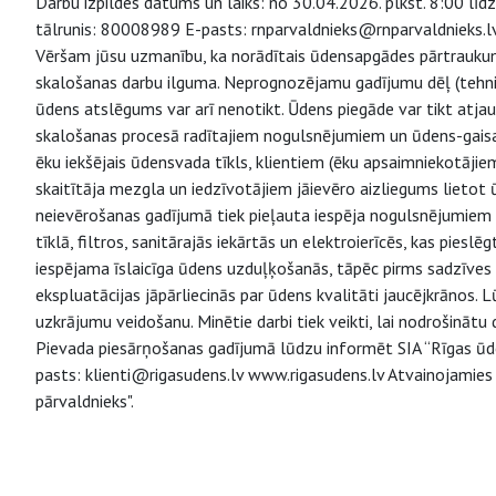
Darbu izpildes datums un laiks: no 30.04.2026. plkst. 8:00 līdz
tālrunis: 80008989 E-pasts: rnparvaldnieks@rnparvaldnieks.lv
Vēršam jūsu uzmanību, ka norādītais ūdensapgādes pārtraukuma
skalošanas darbu ilguma. Neprognozējamu gadījumu dēļ (tehnisk
ūdens atslēgums var arī nenotikt. Ūdens piegāde var tikt atjaun
skalošanas procesā radītajiem nogulsnējumiem un ūdens-gaisa
ēku iekšējais ūdensvada tīkls, klientiem (ēku apsaimniekotājie
skaitītāja mezgla un iedzīvotājiem jāievēro aizliegums lietot
neievērošanas gadījumā tiek pieļauta iespēja nogulsnējumiem
tīklā, filtros, sanitārajās iekārtās un elektroierīcēs, kas pie
iespējama īslaicīga ūdens uzduļķošanās, tāpēc pirms sadzīves t
ekspluatācijas jāpārliecinās par ūdens kvalitāti jaucējkrānos.
uzkrājumu veidošanu. Minētie darbi tiek veikti, lai nodrošinātu
Pievada piesārņošanas gadījumā lūdzu informēt SIA “Rīgas ūd
pasts: klienti@rigasudens.lv www.rigasudens.lv Atvainojamies
pārvaldnieks".