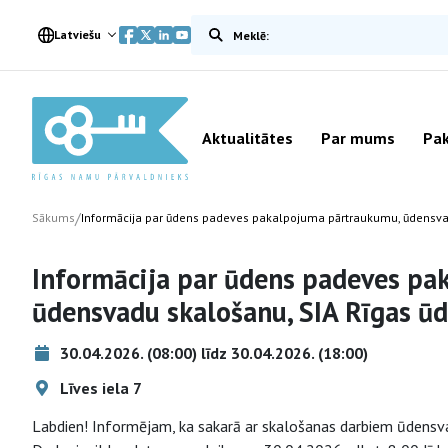
Meklēt vietnē
Latviešu
Aktualitātes
Par mums
Pak
/
Sākums
Informācija par ūdens padeves pakalpojuma pārtraukumu, ūdensva
Informācija par ūdens padeves p
ūdensvadu skalošanu, SIA Rīgas ū
30.04.2026. (08:00) līdz 30.04.2026. (18:00)
Līves iela 7
Labdien! Informējam, ka sakarā ar skalošanas darbiem ūdensvad