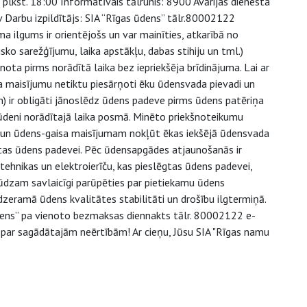
 plkst. 18:00 Informatīvais tālrunis: 8900 Avārijas dienesta
 Darbu izpildītājs: SIA “Rīgas ūdens” tālr.80002122
 ilgums ir orientējošs un var mainīties, atkarībā no
o sarežģījumu, laika apstākļu, dabas stihiju un tml.)
ota pirms norādītā laika bez iepriekšēja brīdinājuma. Lai ar
 maisījumu netiktu piesārņoti ēku ūdensvada pievadi un
m) ir obligāti jānoslēdz ūdens padeve pirms ūdens patēriņa
 ūdeni norādītajā laika posmā. Minēto priekšnoteikumu
 un ūdens-gaisa maisījumam nokļūt ēkas iekšējā ūdensvada
slēgtas ūdens padevei. Pēc ūdensapgādes atjaunošanās ir
ehnikas un elektroierīču, kas pieslēgtas ūdens padevei,
 Lūdzam savlaicīgi parūpēties par pietiekamu ūdens
 dzeramā ūdens kvalitātes stabilitāti un drošību ilgtermiņā.
ens” pa vienoto bezmaksas diennakts tālr. 80002122 e-
 par sagādātajām neērtībām! Ar cieņu, Jūsu SIA "Rīgas namu