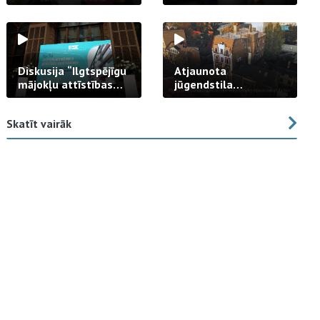
strādā praksē
Diskusija “Ilgtspējīgu
Atjaunota
mājokļu attīstības
jūgendstila
izaicinājums”
arhitektūras pērles
fasāde Tallinas ielā
Skatīt vairāk
23