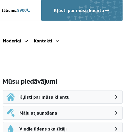
Kļūsti par mūsu klientu
 tālrunis:
8900
Noderīgi
Kontakti
rādīt apakšizvēlni
Parādīt apakšizvēlni
Parādīt apakšizvēlni
Sāna navigācija
Mūsu piedāvājumi
Kļūsti par mūsu klientu
Māju atjaunošana
Viedie ūdens skaitītāji