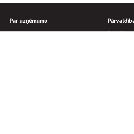
Par uzņēmumu
Pārvaldīb
Uzņēmums
Stratēģija u
Valde un padome
Politikas un
Dalībnieka sapulces
Trauksmes c
Apbalvojumi
Korupcijas 
Finanšu rezultāti
Tiesiskais 
8900
Informācijas
tālrunis:
Avārijas dienesta diennakts