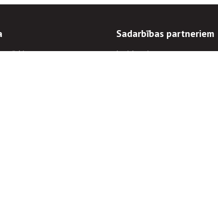
a
Sadarbības partneriem
n mērķi
Iepirkumi
 kārtības
Izsoles
ēlējiem
Zemes īpašniekiem
novēršana
Elektronisko sakaru komers
regulējums
Norēķinu informācija
Informācijas un/vai rakstu pārpublicēšanas
Piekļūstamība