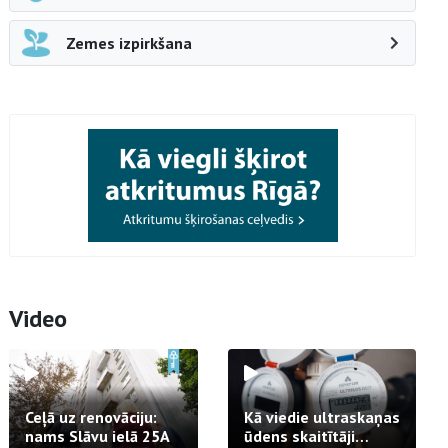
Zemes izpirkšana
Video
Ceļā uz renovāciju:
Kā viedie ultraskaņas
nams Slāvu ielā 25A
ūdens skaitītāji