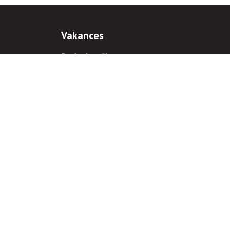
Vakances
Darba iespējas
Prakses iespējas
antiem
 gadījumā hipersaite uz
www.rnparvaldnieks.lv
ir obligāta.