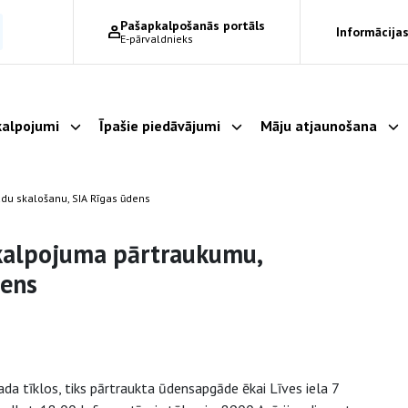
Pašapkalpošanās portāls
Informācijas
E-pārvaldnieks
alpojumi
Īpašie piedāvājumi
Māju atjaunošana
Parādīt apakšizvēlni
Parādīt apakšizvēlni
Pa
du skalošanu, SIA Rīgas ūdens
akalpojuma pārtraukumu,
dens
a tīklos, tiks pārtraukta ūdensapgāde ēkai Līves iela 7