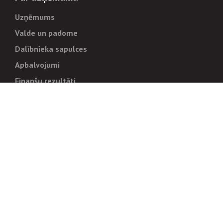
Uzņēmums
Valde un padome
Dalībnieka sapulces
Apbalvojumi
Finanšu rezultāti
Pārvaldība
Stratēģija un mērķi
Politikas un kārtības
Trauksmes cēlējiem
Korupcijas novēršana
Tiesiskais regulējums
Sadarbības partneriem