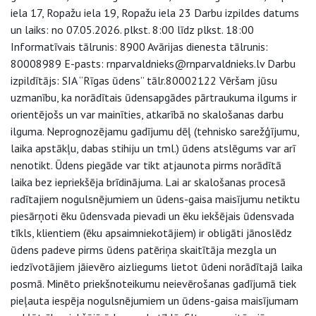
iela 17, Ropažu iela 19, Ropažu iela 23 Darbu izpildes datums
un laiks: no 07.05.2026. plkst. 8:00 līdz plkst. 18:00
Informatīvais tālrunis: 8900 Avārijas dienesta tālrunis:
80008989 E-pasts: rnparvaldnieks@rnparvaldnieks.lv Darbu
izpildītājs: SIA “Rīgas ūdens” tālr.80002122 Vēršam jūsu
uzmanību, ka norādītais ūdensapgādes pārtraukuma ilgums ir
orientējošs un var mainīties, atkarībā no skalošanas darbu
ilguma. Neprognozējamu gadījumu dēļ (tehnisko sarežģījumu,
laika apstākļu, dabas stihiju un tml.) ūdens atslēgums var arī
nenotikt. Ūdens piegāde var tikt atjaunota pirms norādītā
laika bez iepriekšēja brīdinājuma. Lai ar skalošanas procesā
radītajiem nogulsnējumiem un ūdens-gaisa maisījumu netiktu
piesārņoti ēku ūdensvada pievadi un ēku iekšējais ūdensvada
tīkls, klientiem (ēku apsaimniekotājiem) ir obligāti jānoslēdz
ūdens padeve pirms ūdens patēriņa skaitītāja mezgla un
iedzīvotājiem jāievēro aizliegums lietot ūdeni norādītajā laika
posmā. Minēto priekšnoteikumu neievērošanas gadījumā tiek
pieļauta iespēja nogulsnējumiem un ūdens-gaisa maisījumam