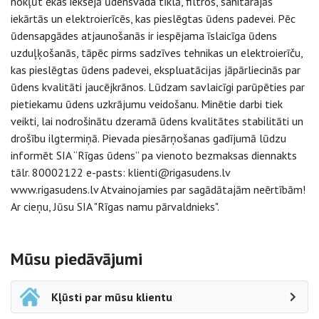
nokļūt ēkas iekšējā ūdensvada tīklā, filtros, sanitārajās
iekārtās un elektroierīcēs, kas pieslēgtas ūdens padevei. Pēc
ūdensapgādes atjaunošanās ir iespējama īslaicīga ūdens
uzduļķošanās, tāpēc pirms sadzīves tehnikas un elektroierīču,
kas pieslēgtas ūdens padevei, ekspluatācijas jāpārliecinās par
ūdens kvalitāti jaucējkrānos. Lūdzam savlaicīgi parūpēties par
pietiekamu ūdens uzkrājumu veidošanu. Minētie darbi tiek
veikti, lai nodrošinātu dzeramā ūdens kvalitātes stabilitāti un
drošību ilgtermiņā. Pievada piesārņošanas gadījumā lūdzu
informēt SIA “Rīgas ūdens” pa vienoto bezmaksas diennakts
tālr. 80002122 e-pasts: klienti@rigasudens.lv
www.rigasudens.lv Atvainojamies par sagādātajām neērtībām!
Ar cieņu, Jūsu SIA "Rīgas namu pārvaldnieks".
Sāna navigācija
Mūsu piedāvājumi
Kļūsti par mūsu klientu