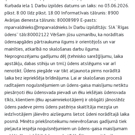
Kurbada iela 1 Darbu izpildes datums un laiks: no 03.06.2026.
plkst. 8:00 līdz plkst. 18:00 Informatīvais tālrunis: 8900
Avārijas dienesta tālrunis: 80008989 E-pasts:
rnparvaldnieks@rnparvaldnieks.lv Darbu izpildītājs: SIA “Rīgas
ūdens” tālr.80002122 Vēršam jūsu uzmanību, ka norādītais
ūdensapgādes pārtraukuma ilgums ir orientējošs un var
mainīties, atkarībā no skalošanas darbu ilguma.
Neprognozējamu gadījumu dēļ (tehnisko sarežģījumu, laika
apstākļu, dabas stihiju un tml.) ūdens atslēgums var arī
nenotikt. Ūdens piegāde var tikt atjaunota pirms norādītā
laika bez iepriekšēja brīdinājuma. Lai ar skalošanas procesā
radītajiem nogulsnējumiem un ūdens-gaisa maisījumu netiktu
piesārņoti ēku ūdensvada pievadi un ēku iekšējais ūdensvada
tīkls, klientiem (ēku apsaimniekotājiem) ir obligāti jānoslēdz
ūdens padeve pirms ūdens patēriņa skaitītāja mezgla un
iedzīvotājiem jāievēro aizliegums lietot ūdeni norādītajā laika
posmā. Minēto priekšnoteikumu neievērošanas gadījumā tiek
pieļauta iespēja nogulsnējumiem un ūdens-gaisa maisījumam