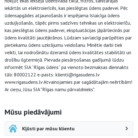
nokļūt ēkas iekšējā ūdensvada tīklā, filtros, sanitārajās
iekārtās un elektroierīcēs, kas pieslēgtas ūdens padevei. Pēc
ūdensapgādes atjaunošanās ir iespējama īslaicīga ūdens
uzduļķošanās, tāpēc pirms sadzīves tehnikas un elektroierīču,
kas pieslēgtas ūdens padevei, ekspluatācijas jāpārliecinās par
ūdens kvalitāti jaucējkrānos. Lūdzam savlaicīgi parūpēties par
pietiekamu ūdens uzkrājumu veidošanu. Minētie darbi tiek
veikti, lai nodrošinātu dzeramā ūdens kvalitātes stabilitāti un
drošību ilgtermiņā. Pievada piesārņošanas gadījumā lūdzu
informēt SIA “Rīgas ūdens” pa vienoto bezmaksas diennakts
tālr. 80002122 e-pasts: klienti@rigasudens.lv
www.rigasudens.lv Atvainojamies par sagādātajām neērtībām!
Ar cieņu, Jūsu SIA "Rīgas namu pārvaldnieks".
Sāna navigācija
Mūsu piedāvājumi
Kļūsti par mūsu klientu