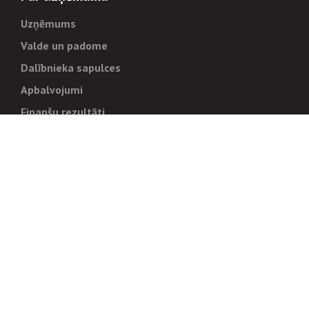
Uzņēmums
Valde un padome
Dalībnieka sapulces
Apbalvojumi
Finanšu rezultāti
Pārvaldība
Stratēģija un mērķi
Politikas un kārtības
Trauksmes cēlējiem
Korupcijas novēršana
Tiesiskais regulējums
Sadarbības partneriem