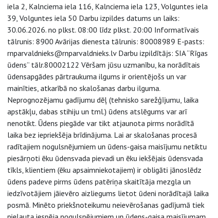
iela 2, Kalnciema iela 116, Kalnciema iela 123, Volguntes iela
39, Volguntes iela 50 Darbu izpildes datums un laiks:
30.06.2026. no plkst. 08:00 līdz plkst. 20:00 Informatīvais
tālrunis: 8900 Avārijas dienesta tālrunis: 80008989 E-pasts:
rnparvaldnieks@rnparvaldnieks.lv Darbu izpildītājs: SIA “Rīgas
ūdens” tālr.80002122 Vēršam jūsu uzmanību, ka norādītais
ūdensapgādes pārtraukuma ilgums ir orientējošs un var
mainīties, atkarībā no skalošanas darbu ilguma.
Neprognozējamu gadījumu dēļ (tehnisko sarežģījumu, laika
apstākļu, dabas stihiju un tml.) ūdens atslēgums var arī
nenotikt. Ūdens piegāde var tikt atjaunota pirms norādītā
laika bez iepriekšēja brīdinājuma. Lai ar skalošanas procesā
radītajiem nogulsnējumiem un ūdens-gaisa maisījumu netiktu
piesārņoti ēku ūdensvada pievadi un ēku iekšējais ūdensvada
tīkls, klientiem (ēku apsaimniekotajiem) ir obligāti jānoslēdz
ūdens padeve pirms ūdens patēriņa skaitītāja mezgla un
iedzīvotājiem jāievēro aizliegums lietot ūdeni norādītajā laika
posmā. Minēto priekšnoteikumu neievērošanas gadījumā tiek
pieļauta iespēja nogulsnējumiem un ūdens-gaisa maisījumam