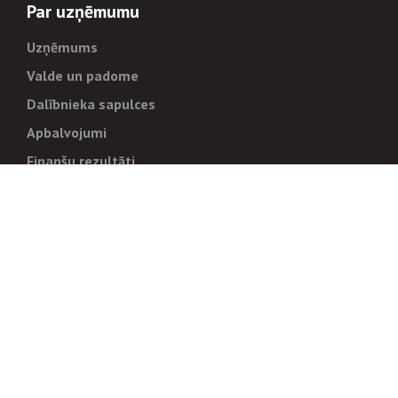
Par uzņēmumu
Uzņēmums
Valde un padome
Dalībnieka sapulces
Apbalvojumi
Finanšu rezultāti
Pārvaldība
Stratēģija un mērķi
Politikas un kārtības
Trauksmes cēlējiem
Korupcijas novēršana
Tiesiskais regulējums
Sadarbības partneriem