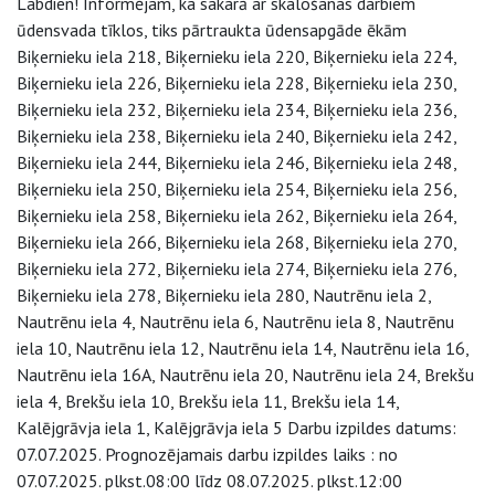
Labdien! Informējam, ka sakarā ar skalošanas darbiem
ūdensvada tīklos, tiks pārtraukta ūdensapgāde ēkām
Biķernieku iela 218, Biķernieku iela 220, Biķernieku iela 224,
Biķernieku iela 226, Biķernieku iela 228, Biķernieku iela 230,
Biķernieku iela 232, Biķernieku iela 234, Biķernieku iela 236,
Biķernieku iela 238, Biķernieku iela 240, Biķernieku iela 242,
Biķernieku iela 244, Biķernieku iela 246, Biķernieku iela 248,
Biķernieku iela 250, Biķernieku iela 254, Biķernieku iela 256,
Biķernieku iela 258, Biķernieku iela 262, Biķernieku iela 264,
Biķernieku iela 266, Biķernieku iela 268, Biķernieku iela 270,
Biķernieku iela 272, Biķernieku iela 274, Biķernieku iela 276,
Biķernieku iela 278, Biķernieku iela 280, Nautrēnu iela 2,
Nautrēnu iela 4, Nautrēnu iela 6, Nautrēnu iela 8, Nautrēnu
iela 10, Nautrēnu iela 12, Nautrēnu iela 14, Nautrēnu iela 16,
Nautrēnu iela 16A, Nautrēnu iela 20, Nautrēnu iela 24, Brekšu
iela 4, Brekšu iela 10, Brekšu iela 11, Brekšu iela 14,
Kalējgrāvja iela 1, Kalējgrāvja iela 5 Darbu izpildes datums:
07.07.2025. Prognozējamais darbu izpildes laiks : no
07.07.2025. plkst.08:00 līdz 08.07.2025. plkst.12:00