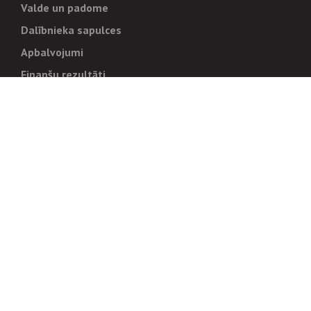
Valde un padome
Dalībnieka sapulces
Apbalvojumi
Finanšu rezultāti
Pārvaldība
Stratēģija un mērķi
Politikas un kārtības
Trauksmes cēlējiem
Korupcijas novēršana
Tiesiskais regulējums
Sadarbības partneriem
Iepirkumi
Izsoles