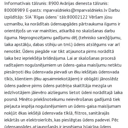
Informatīvais tālrunis: 8900 Avārijas dienesta tālrunis:
80008989 E-pasts: rnparvaldnieks@rnparvaldnieks.lv Darbu
izpildītājs: SIA “Rīgas ūdens” tālr.80002122 Vēršam jūsu
uzmanību, ka norādītais ūdensapgādes pārtraukuma ilgums ir
orientējošs un var mainīties, atkarībā no skalošanas darbu
ilguma. Neprognozējamu gadījumu dēļ (tehnisko sarežģījumu,
laika apstākļu, dabas stihiju un tml.) ūdens atslēgums var arī
nenotikt. Ūdens piegāde var tikt atjaunota pirms norādītā
laika bez iepriekšēja brīdinājuma. Lai ar skalošanas procesā
radītajiem nogulsnējumiem un ūdens-gaisa maisījumu netiktu
piesārņoti ēku ūdensvada pievadi un ēku iekšējais ūdensvada
tīkls, klientiem (ēku apsaimniekotājiem) ir obligāti jānoslēdz
ūdens padeve pirms ūdens patēriņa skaitītāja mezgla un
iedzīvotājiem jāievēro aizliegums lietot ūdeni norādītajā laika
posmā. Minēto priekšnoteikumu neievērošanas gadījumā tiek
pieļauta iespēja nogulsnējumiem un ūdens-gaisa maisījumam
nokļūt ēkas iekšējā ūdensvada tīklā, filtros, sanitārajās
iekārtās un elektroierīcēs, kas pieslēgtas ūdens padevei. Pēc
ūdensapgādes atjaunošanās ir iespējama īslaicīga ūdens