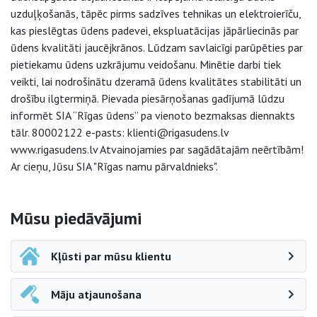
uzduļķošanās, tāpēc pirms sadzīves tehnikas un elektroierīču,
kas pieslēgtas ūdens padevei, ekspluatācijas jāpārliecinās par
ūdens kvalitāti jaucējkrānos. Lūdzam savlaicīgi parūpēties par
pietiekamu ūdens uzkrājumu veidošanu. Minētie darbi tiek
veikti, lai nodrošinātu dzeramā ūdens kvalitātes stabilitāti un
drošību ilgtermiņā. Pievada piesārņošanas gadījumā lūdzu
informēt SIA “Rīgas ūdens” pa vienoto bezmaksas diennakts
tālr. 80002122 e-pasts: klienti@rigasudens.lv
www.rigasudens.lv Atvainojamies par sagādātajām neērtībām!
Ar cieņu, Jūsu SIA "Rīgas namu pārvaldnieks".
Sāna navigācija
Mūsu piedāvājumi
Kļūsti par mūsu klientu
Māju atjaunošana