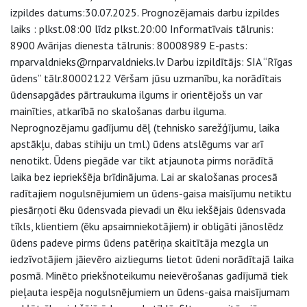
izpildes datums:30.07.2025. Prognozējamais darbu izpildes
laiks : plkst.08:00 līdz plkst.20:00 Informatīvais tālrunis:
8900 Avārijas dienesta tālrunis: 80008989 E-pasts:
rnparvaldnieks@rnparvaldnieks.lv Darbu izpildītājs: SIA “Rīgas
ūdens” tālr.80002122 Vēršam jūsu uzmanību, ka norādītais
ūdensapgādes pārtraukuma ilgums ir orientējošs un var
mainīties, atkarībā no skalošanas darbu ilguma.
Neprognozējamu gadījumu dēļ (tehnisko sarežģījumu, laika
apstākļu, dabas stihiju un tml.) ūdens atslēgums var arī
nenotikt. Ūdens piegāde var tikt atjaunota pirms norādītā
laika bez iepriekšēja brīdinājuma. Lai ar skalošanas procesā
radītajiem nogulsnējumiem un ūdens-gaisa maisījumu netiktu
piesārņoti ēku ūdensvada pievadi un ēku iekšējais ūdensvada
tīkls, klientiem (ēku apsaimniekotājiem) ir obligāti jānoslēdz
ūdens padeve pirms ūdens patēriņa skaitītāja mezgla un
iedzīvotājiem jāievēro aizliegums lietot ūdeni norādītajā laika
posmā. Minēto priekšnoteikumu neievērošanas gadījumā tiek
pieļauta iespēja nogulsnējumiem un ūdens-gaisa maisījumam