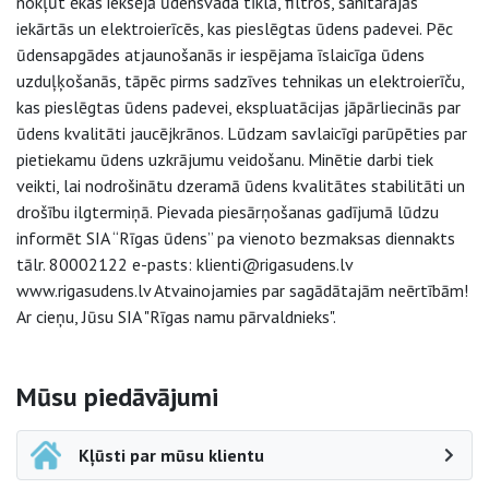
nokļūt ēkas iekšējā ūdensvada tīklā, filtros, sanitārajās
iekārtās un elektroierīcēs, kas pieslēgtas ūdens padevei. Pēc
ūdensapgādes atjaunošanās ir iespējama īslaicīga ūdens
uzduļķošanās, tāpēc pirms sadzīves tehnikas un elektroierīču,
kas pieslēgtas ūdens padevei, ekspluatācijas jāpārliecinās par
ūdens kvalitāti jaucējkrānos. Lūdzam savlaicīgi parūpēties par
pietiekamu ūdens uzkrājumu veidošanu. Minētie darbi tiek
veikti, lai nodrošinātu dzeramā ūdens kvalitātes stabilitāti un
drošību ilgtermiņā. Pievada piesārņošanas gadījumā lūdzu
informēt SIA “Rīgas ūdens” pa vienoto bezmaksas diennakts
tālr. 80002122 e-pasts: klienti@rigasudens.lv
www.rigasudens.lv Atvainojamies par sagādātajām neērtībām!
Ar cieņu, Jūsu SIA "Rīgas namu pārvaldnieks".
Sāna navigācija
Mūsu piedāvājumi
Kļūsti par mūsu klientu