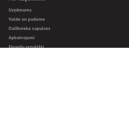
Uzņēmums
Valde un padome
Dalībnieka sapulces
Apbalvojumi
Finanšu rezultāti
Pārvaldība
Stratēģija un mērķi
Politikas un kārtības
Trauksmes cēlējiem
Korupcijas novēršana
Tiesiskais regulējums
Sadarbības partneriem