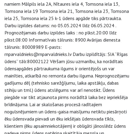
namiem Mālpils iela 2A, Nītaures iela 4, Tomsona iela 13,
Tomsona iela 19 Tomsona iela 21, Tomsona iela 23, Tomsona
iela 25, Tomsona iela 25 k-1 ūdens apgāde tiks pārtraukta.
Darbu izpildes datums: no 05.05.2024 līdz 06.05.2024 .
Prognozējamais darbu izpildes laiks : no plkst.20:00 līdz
plkst.08:00 Informatīvais tālrunis: 8900 Avārijas dienesta
tālrunis: 80008989 E-pasts:
rnparvaldnieks@rnparvaldnieks.lv Darbu izpildītājs: SIA “Rīgas
ūdens” tālr.80002122 Vēršam jūsu uzmanību, ka norādītais
ūdensapgādes pārtraukuma ilgums ir orientējošs un var
mainīties, atkarībā no remonta darbu ilguma. Neprognozējamu
gadījumu dēļ (tehnisko sarežģījumu, laika apstākļu, dabas
stihiju un tml.) ūdens atslēgums var arī nenotikt. Ūdens
piegāde var tikt atjaunota pirms norādītā laika bez iepriekšēja
brīdinājuma. Lai ar skalošanas procesā radītajiem
nogulsnējumiem un ūdens-gaisa maisījumu netiktu piesārņoti
ēku ūdensvada pievadi un ēku iekšējais ūdensvada tīkls,
klientiem (ēku apsaimniekotājiem) ir obligāti jānoslēdz ūdens
padeve pirms ūdens patēriņa skaitītāja mezgla un