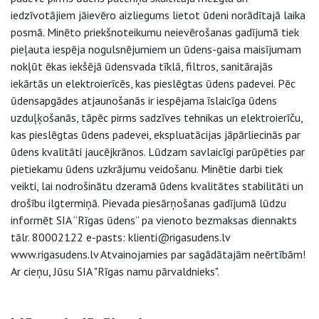
iedzīvotājiem jāievēro aizliegums lietot ūdeni norādītajā laika
posmā. Minēto priekšnoteikumu neievērošanas gadījumā tiek
pieļauta iespēja nogulsnējumiem un ūdens-gaisa maisījumam
nokļūt ēkas iekšējā ūdensvada tīklā, filtros, sanitārajās
iekārtās un elektroierīcēs, kas pieslēgtas ūdens padevei. Pēc
ūdensapgādes atjaunošanās ir iespējama īslaicīga ūdens
uzduļķošanās, tāpēc pirms sadzīves tehnikas un elektroierīču,
kas pieslēgtas ūdens padevei, ekspluatācijas jāpārliecinās par
ūdens kvalitāti jaucējkrānos. Lūdzam savlaicīgi parūpēties par
pietiekamu ūdens uzkrājumu veidošanu. Minētie darbi tiek
veikti, lai nodrošinātu dzeramā ūdens kvalitātes stabilitāti un
drošību ilgtermiņā. Pievada piesārņošanas gadījumā lūdzu
informēt SIA “Rīgas ūdens” pa vienoto bezmaksas diennakts
tālr. 80002122 e-pasts: klienti@rigasudens.lv
www.rigasudens.lv Atvainojamies par sagādātajām neērtībām!
Ar cieņu, Jūsu SIA "Rīgas namu pārvaldnieks".