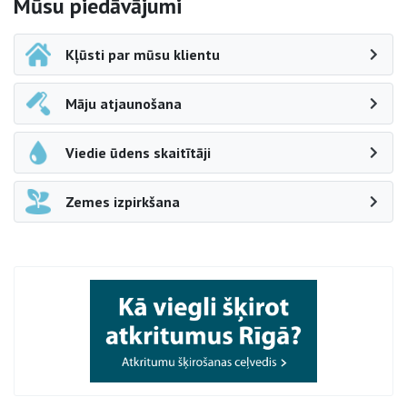
Sāna navigācija
Mūsu piedāvājumi
Kļūsti par mūsu klientu
Māju atjaunošana
Viedie ūdens skaitītāji
Zemes izpirkšana