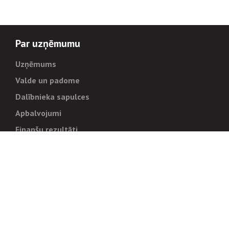
Par uzņēmumu
Uzņēmums
Valde un padome
Dalībnieka sapulces
Apbalvojumi
Finanšu rezultāti
Pārvaldība
Stratēģija un mērķi
Politikas un kārtības
Trauksmes cēlējiem
Korupcijas novēršana