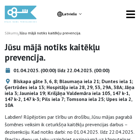
Latviešu
/
Sākums
Jūsu mājā notiks kaitēkļu prevencija.
Jūsu mājā notiks kaitēkļu
prevencija.
01.04.2025. (00:00) līdz 22.04.2025. (00:00)
Bīskapa gāte 3, 6, 8; Blaumaņa iela 21; Duntes iela 1;
Ģertrūdes iela 13; Hospitāļu iela 28, 29, 53, 29A, 38A; Jāņa
iela 3; Jauniela 19; Krišjāņa Valdemāra iela 105, 147 k-1,
147 k-2, 147 k-3; Pils iela 7; Tomsona iela 25; Upes iela 2,
10A
Labdien! Rūpējoties par tīrību un drošību, Jūsu mājas pagrabā
šomēnes veiksim ik ceturkšņa kaitēkļu prevencijas darbus –
dezisenkciju. Kad notiks darbi: no 01.04.2025. līdz 22.04.2025.
Precīzu dienu un laiku uzzināsiet paziņojumā uz kāpņutelpas