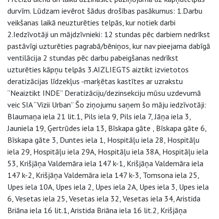
durvīm. Lūdzam ievērot šādus drošības pasākumus: 1.Darbu
veikšanas laikā neuzturēties telpās, kur notiek darbi
2.Iedzīvotāji un mājdzīvnieki: 12 stundas pēc darbiem nedrīkst
pastāvīgi uzturēties pagrabā/bēniņos, kur nav pieejama dabīgā
ventilācija 2 stundas pēc darbu pabeigšanas nedrīkst
uzturēties kāpņu telpās 3.AIZLIEGTS aiztikt izvietotos
deratizācijas līdzekļus -marķētas kastītes ar uzrakstu
“Neaiztikt INDE” Deratizāciju/dezinsekciju mūsu uzdevumā
veic SIA “Vizii Urban” Šo ziņojumu saņem šo māju iedzīvotāji:
Blaumaņa iela 21 lit.1, Pils iela 9, Pils iela 7, Jāņa iela 3,
Jauniela 19, Ģertrūdes iela 13, Bīskapa gāte , Bīskapa gāte 6,
Bīskapa gāte 3, Duntes iela 1, Hospitāļu iela 28, Hospitāļu
iela 29, Hospitāļu iela 29A, Hospitāļu iela 38A, Hospitāļu iela
53, Krišjāņa Valdemāra iela 147 k-1, Krišjāņa Valdemāra iela
147 k-2, Krišjāņa Valdemāra iela 147 k-3, Tomsona iela 25,
Upes iela 10A, Upes iela 2, Upes iela 2A, Upes iela 3, Upes iela
6, Vesetas iela 25, Vesetas iela 32, Vesetas iela 34, Aristida
Briāna iela 16 lit.1, Aristida Briāna iela 16 lit.2, Krišjāņa