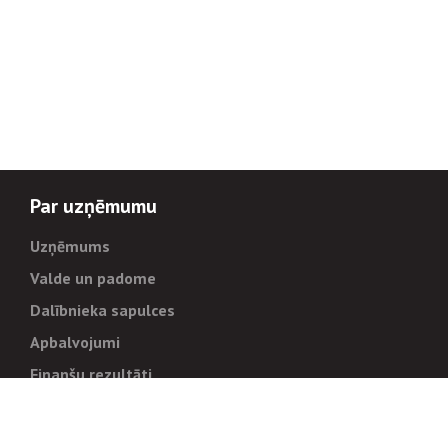
Par uzņēmumu
Uzņēmums
Valde un padome
Dalībnieka sapulces
Apbalvojumi
Finanšu rezultāti
Pārvaldība