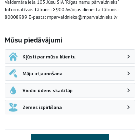
Valdemāra iela 105 Jūsu SIA "Rīgas namu pārvaldnieks"
Informatīvais tālrunis: 8900 Avārijas dienesta tālrunis:
80008989 E-pasts: rnparvaldnieks@rnparvaldnieks.lv
Sāna navigācija
Mūsu piedāvājumi
Kļūsti par mūsu klientu
Māju atjaunošana
Viedie ūdens skaitītāji
Zemes izpirkšana