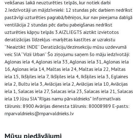
veikšanas laikā neuzturēties telpās, kur notiek darbi
2.Iedzīvotāji un mājdzīvnieki: 12 stundas pēc darbiem nedrīkst
pastāvīgi uzturēties pagrabā/bēniņos, kur nav pieejama dabīgā
ventilācija 2 stundas pēc darbu pabeigšanas nedrīkst
uzturēties kāpņu telpās 3.AIZLIEGTS aiztikt izvietotos
deratizācijas līdzekļus -marķētas kastītes ar uzrakstu
“Neaiztikt INDE” Deratizāciju/dezinsekciju mūsu uzdevumā
veic SIA “Vizii Urban” Šo ziņojumu saņem šo māju iedzīvotāji:
Aglonas iela 4, Aglonas iela 33, Aglonas iela 31, Aglonas iela
16, Aglonas iela 14, Maltas iela 24, Maltas iela 22, Maltas
iela 15, Ikšķiles iela 7, Ikšķiles iela 4, Ikšķiles iela 3, Eglaines
iela 2, Bultu iela 3, Aviācijas iela 2, Aviācijas iela 10, Aviācijas
iela 1, Salacas iela 27, Salacas iela 23, Salacas iela 21, Salacas
iela 19 Jūsu SIA "Rīgas namu pārvaldnieks" Informatīvais
tālrunis: 8900 Avārijas dienesta tālrunis: 80008989 E-pasts:
rnparvaldnieks@rnparvaldnieks.lv
Sāna navigācija
Mūsu piedāvājumi