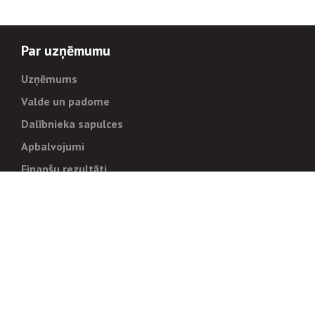
Par uzņēmumu
Uzņēmums
Valde un padome
Dalībnieka sapulces
Apbalvojumi
Finanšu rezultāti
Pārvaldība
Stratēģija un mērķi
Politikas un kārtības
Trauksmes cēlējiem
Korupcijas novēršana