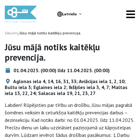
Latviešu
/
Sākums
Jūsu mājā notiks kaitēkļu prevencija.
Jūsu mājā notiks kaitēkļu
prevencija.
01.04.2025. (00:00) līdz 11.04.2025. (00:00)
Aglonas iela 4, 14, 16, 31, 33; Aviācijas iela 1, 2, 10;
Bultu iela 3; Eglaines iela 2; Ikšķiles iela 3, 4, 7; Maltas
iela 15, 22, 24; Salacas iela 19, 21, 23, 27
Labdien! Rūpējoties par tīrību un drošību, Jūsu mājas pagrabā
šomēnes veiksim ik ceturkšņa kaitēkļu prevencijas darbus –
dezinsekciju. Kad notiks darbi: no 01.04.2025. līdz 11.04.2025.
Precīzu dienu un laiku uzzināsiet paziņojumā uz kāpņutelpas
durvīm. Lūdzam ievērot šādus drošības pasākumus: 1.Darbu