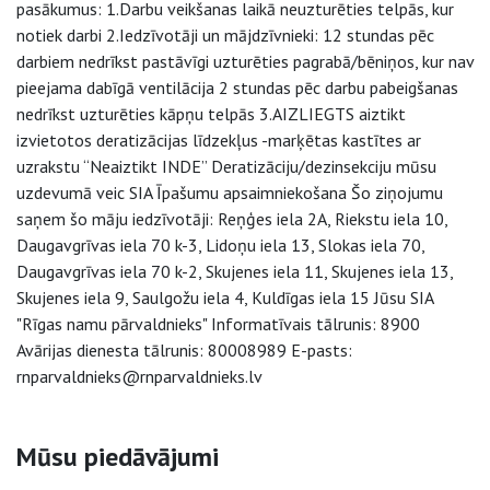
pasākumus: 1.Darbu veikšanas laikā neuzturēties telpās, kur
notiek darbi 2.Iedzīvotāji un mājdzīvnieki: 12 stundas pēc
darbiem nedrīkst pastāvīgi uzturēties pagrabā/bēniņos, kur nav
pieejama dabīgā ventilācija 2 stundas pēc darbu pabeigšanas
nedrīkst uzturēties kāpņu telpās 3.AIZLIEGTS aiztikt
izvietotos deratizācijas līdzekļus -marķētas kastītes ar
uzrakstu “Neaiztikt INDE” Deratizāciju/dezinsekciju mūsu
uzdevumā veic SIA Īpašumu apsaimniekošana Šo ziņojumu
saņem šo māju iedzīvotāji: Reņģes iela 2A, Riekstu iela 10,
Daugavgrīvas iela 70 k-3, Lidoņu iela 13, Slokas iela 70,
Daugavgrīvas iela 70 k-2, Skujenes iela 11, Skujenes iela 13,
Skujenes iela 9, Saulgožu iela 4, Kuldīgas iela 15 Jūsu SIA
"Rīgas namu pārvaldnieks" Informatīvais tālrunis: 8900
Avārijas dienesta tālrunis: 80008989 E-pasts:
rnparvaldnieks@rnparvaldnieks.lv
Sāna navigācija
Mūsu piedāvājumi