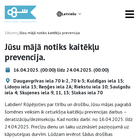
Latviešu
/
Sākums
Jūsu mājā notiks kaitēkļu prevencija.
Jūsu mājā notiks kaitēkļu
prevencija.
16.04.2025. (00:00) līdz 24.04.2025. (00:00)
Daugavgrīvas iela 70 k-2, 70 k-3; Kuldīgas iela 15;
Lidoņu iela 13; Reņģes iela 2A; Riekstu iela 10; Saulgožu
iela 4; Skujenes iela 9, 11, 13; Slokas iela 70
Labdien! Rūpējoties par tīrību un drošību, Jūsu mājas pagrabā
šomēnes veiksim ik ceturkšņa kaitēkļu prevencijas darbus –
deratizāciju/dezinsekciju. Kad notiks darbi: no 16.04.2025. līdz
24.04.2025. Precīzu dienu un laiku uzzināsiet paziņojumā uz
kāpņutelpas durvīm. Lūdzam ievērot šādus drošības