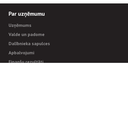
Par uzņēmumu
Uzņēmums
Valde un padome
Dalībnieka sapulces
Apbalvojumi
Finanšu rezultāti
Pārvaldība
Stratēģija un mērķi
Politikas un kārtības
Trauksmes cēlējiem
Korupcijas novēršana
Tiesiskais regulējums