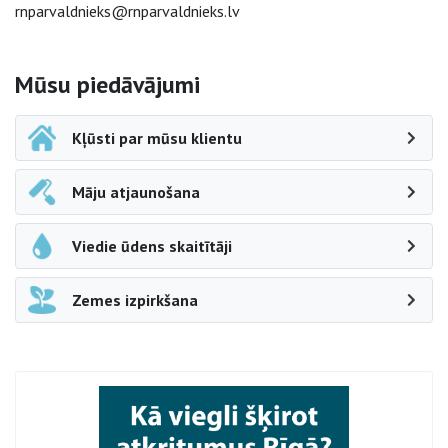
rnparvaldnieks@rnparvaldnieks.lv
Sāna navigācija
Mūsu piedāvājumi
Kļūsti par mūsu klientu
Māju atjaunošana
Viedie ūdens skaitītāji
Zemes izpirkšana