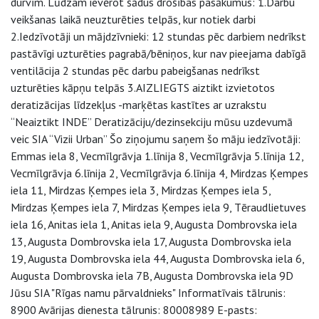
durvīm. Lūdzam ievērot šādus drošības pasākumus: 1.Darbu
veikšanas laikā neuzturēties telpās, kur notiek darbi
2.Iedzīvotāji un mājdzīvnieki: 12 stundas pēc darbiem nedrīkst
pastāvīgi uzturēties pagrabā/bēniņos, kur nav pieejama dabīgā
ventilācija 2 stundas pēc darbu pabeigšanas nedrīkst
uzturēties kāpņu telpās 3.AIZLIEGTS aiztikt izvietotos
deratizācijas līdzekļus -marķētas kastītes ar uzrakstu
“Neaiztikt INDE” Deratizāciju/dezinsekciju mūsu uzdevumā
veic SIA “Vizii Urban” Šo ziņojumu saņem šo māju iedzīvotāji:
Emmas iela 8, Vecmīlgrāvja 1.līnija 8, Vecmīlgrāvja 5.līnija 12,
Vecmīlgrāvja 6.līnija 2, Vecmīlgrāvja 6.līnija 4, Mirdzas Ķempes
iela 11, Mirdzas Ķempes iela 3, Mirdzas Ķempes iela 5,
Mirdzas Ķempes iela 7, Mirdzas Ķempes iela 9, Tēraudlietuves
iela 16, Anitas iela 1, Anitas iela 9, Augusta Dombrovska iela
13, Augusta Dombrovska iela 17, Augusta Dombrovska iela
19, Augusta Dombrovska iela 44, Augusta Dombrovska iela 6,
Augusta Dombrovska iela 7B, Augusta Dombrovska iela 9D
Jūsu SIA "Rīgas namu pārvaldnieks" Informatīvais tālrunis:
8900 Avārijas dienesta tālrunis: 80008989 E-pasts: