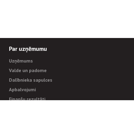
Par uzņēmumu
Uzņēmums
Valde un padome
Dalībnieka sapulces
Apbalvojumi
Finanšu rezultāti
Pārvaldība
Stratēģija un mērķi