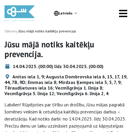
Latviešu
/
Sākums
Jūsu mājā notiks kaitēkļu prevencija.
Jūsu mājā notiks kaitēkļu
prevencija.
14.04.2025. (00:00) līdz 30.04.2025. (00:00)
Anitas iela 1, 9; Augusta Dombrovska iela 6, 13, 17, 19,
44, 7B, 9D; Emmas iela 8; Mirdzas Ķempes iela 3, 5, 7, 9;
Tēraudlietuves iela 16; Vecmīlgrāvja 1. līnija 8;
Vecmīlgrāvja 5. līnija 12; Vecmīlgrāvja 6. līnija 2, 4
Labdien! Rūpējoties par tīrību un drošību, Jūsu mājas pagrabā
šomēnes veiksim ik ceturkšņa kaitēkļu prevencijas darbus –
deratizāciju. Kad notiks darbi: no 14.04.2025. līdz 30.04.2025.
Precīzu dienu un laiku uzzināsiet paziņojumā uz kāpņutelpas