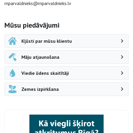
rnparvaldnieks@rnparvaldnieks.lv
Sāna navigācija
Mūsu piedāvājumi
Kļūsti par mūsu klientu
Māju atjaunošana
Viedie ūdens skaitītāji
Zemes izpirkšana