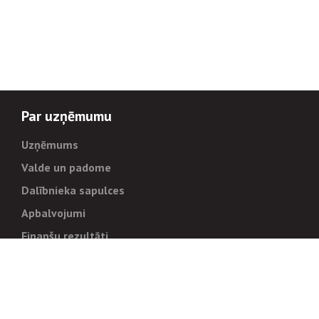
Par uzņēmumu
Uzņēmums
Valde un padome
Dalībnieka sapulces
Apbalvojumi
Finanšu rezultāti
Pārvaldība
Stratēģija un mērķi