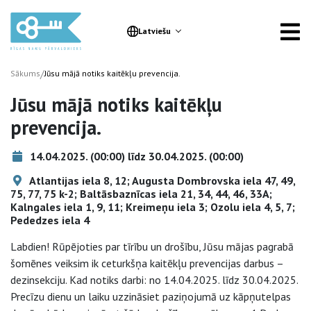
Latviešu
/
Sākums
Jūsu mājā notiks kaitēkļu prevencija.
Jūsu mājā notiks kaitēkļu
prevencija.
14.04.2025. (00:00) līdz 30.04.2025. (00:00)
Atlantijas iela 8, 12; Augusta Dombrovska iela 47, 49,
75, 77, 75 k-2; Baltāsbaznīcas iela 21, 34, 44, 46, 33A;
Kalngales iela 1, 9, 11; Kreimeņu iela 3; Ozolu iela 4, 5, 7;
Pededzes iela 4
Labdien! Rūpējoties par tīrību un drošību, Jūsu mājas pagrabā
šomēnes veiksim ik ceturkšņa kaitēkļu prevencijas darbus –
dezinsekciju. Kad notiks darbi: no 14.04.2025. līdz 30.04.2025.
Precīzu dienu un laiku uzzināsiet paziņojumā uz kāpņutelpas