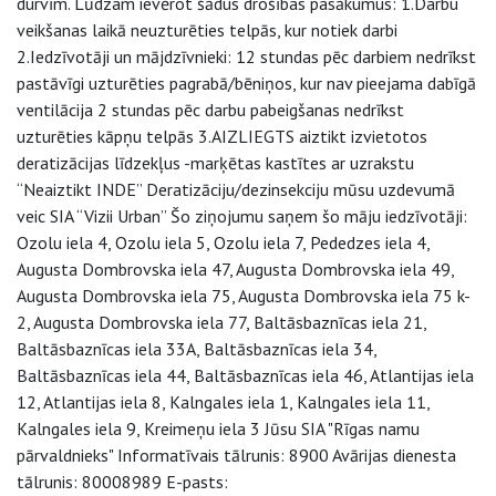
durvīm. Lūdzam ievērot šādus drošības pasākumus: 1.Darbu
veikšanas laikā neuzturēties telpās, kur notiek darbi
2.Iedzīvotāji un mājdzīvnieki: 12 stundas pēc darbiem nedrīkst
pastāvīgi uzturēties pagrabā/bēniņos, kur nav pieejama dabīgā
ventilācija 2 stundas pēc darbu pabeigšanas nedrīkst
uzturēties kāpņu telpās 3.AIZLIEGTS aiztikt izvietotos
deratizācijas līdzekļus -marķētas kastītes ar uzrakstu
“Neaiztikt INDE” Deratizāciju/dezinsekciju mūsu uzdevumā
veic SIA “Vizii Urban” Šo ziņojumu saņem šo māju iedzīvotāji:
Ozolu iela 4, Ozolu iela 5, Ozolu iela 7, Pededzes iela 4,
Augusta Dombrovska iela 47, Augusta Dombrovska iela 49,
Augusta Dombrovska iela 75, Augusta Dombrovska iela 75 k-
2, Augusta Dombrovska iela 77, Baltāsbaznīcas iela 21,
Baltāsbaznīcas iela 33A, Baltāsbaznīcas iela 34,
Baltāsbaznīcas iela 44, Baltāsbaznīcas iela 46, Atlantijas iela
12, Atlantijas iela 8, Kalngales iela 1, Kalngales iela 11,
Kalngales iela 9, Kreimeņu iela 3 Jūsu SIA "Rīgas namu
pārvaldnieks" Informatīvais tālrunis: 8900 Avārijas dienesta
tālrunis: 80008989 E-pasts: