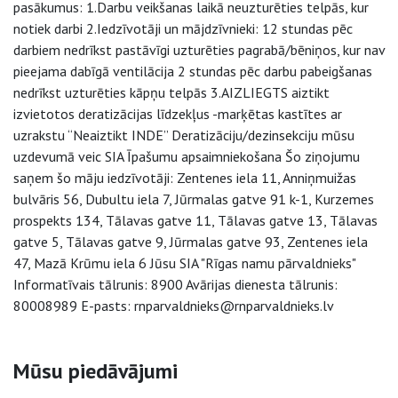
pasākumus: 1.Darbu veikšanas laikā neuzturēties telpās, kur
notiek darbi 2.Iedzīvotāji un mājdzīvnieki: 12 stundas pēc
darbiem nedrīkst pastāvīgi uzturēties pagrabā/bēniņos, kur nav
pieejama dabīgā ventilācija 2 stundas pēc darbu pabeigšanas
nedrīkst uzturēties kāpņu telpās 3.AIZLIEGTS aiztikt
izvietotos deratizācijas līdzekļus -marķētas kastītes ar
uzrakstu “Neaiztikt INDE” Deratizāciju/dezinsekciju mūsu
uzdevumā veic SIA Īpašumu apsaimniekošana Šo ziņojumu
saņem šo māju iedzīvotāji: Zentenes iela 11, Anniņmuižas
bulvāris 56, Dubultu iela 7, Jūrmalas gatve 91 k-1, Kurzemes
prospekts 134, Tālavas gatve 11, Tālavas gatve 13, Tālavas
gatve 5, Tālavas gatve 9, Jūrmalas gatve 93, Zentenes iela
47, Mazā Krūmu iela 6 Jūsu SIA "Rīgas namu pārvaldnieks"
Informatīvais tālrunis: 8900 Avārijas dienesta tālrunis:
80008989 E-pasts: rnparvaldnieks@rnparvaldnieks.lv
Sāna navigācija
Mūsu piedāvājumi