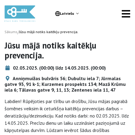
Latviešu
/
Sākums
Jūsu mājā notiks kaitēkļu prevencija.
Jūsu mājā notiks kaitēkļu
prevencija.
02.05.2025. (00:00) līdz 14.05.2025. (00:00)
Anniņmuižas bulvāris 56; Dubultu iela 7; Jūrmalas
gatve 93, 91 k-1; Kurzemes prospekts 134; Mazā Krūmu
iela 6; Tālavas gatve 9, 11, 13; Zentenes iela 11, 47
Labdien! Rūpējoties par tīrību un drošību, Jūsu mājas pagrabā
šomēnes veiksim ik ceturkšņa kaitēkļu prevencijas darbus –
deratizāciju/dezinsekciju. Kad notiks darbi: no 02.05.2025. līdz
14.05.2025. Precīzu dienu un laiku uzzināsiet paziņojumā uz
kāpņutelpas durvīm. Lūdzam ievērot šādus drošības