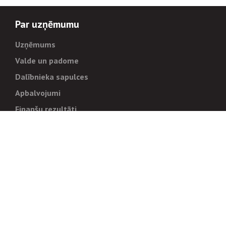
Par uzņēmumu
Uzņēmums
Valde un padome
Dalībnieka sapulces
Apbalvojumi
Finanšu rezultāti
Pārvaldība
Stratēģija un mērķi
Politikas un kārtības
Trauksmes cēlējiem
Korupcijas novēršana
Tiesiskais regulējums