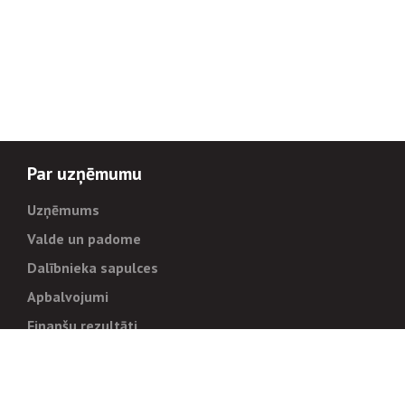
Par uzņēmumu
Uzņēmums
Valde un padome
Dalībnieka sapulces
Apbalvojumi
Finanšu rezultāti
Pārvaldība