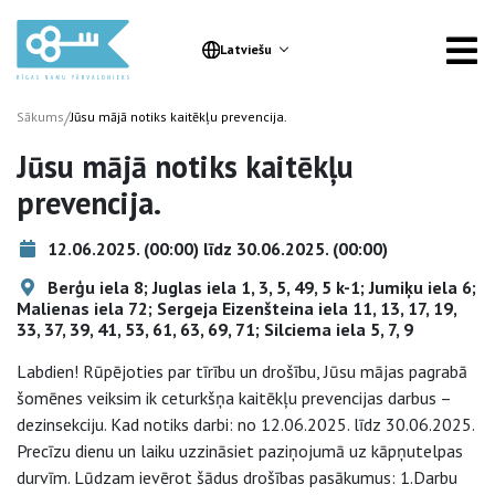
Latviešu
/
Sākums
Jūsu mājā notiks kaitēkļu prevencija.
Jūsu mājā notiks kaitēkļu
prevencija.
12.06.2025. (00:00) līdz 30.06.2025. (00:00)
Berģu iela 8; Juglas iela 1, 3, 5, 49, 5 k-1; Jumiķu iela 6;
Malienas iela 72; Sergeja Eizenšteina iela 11, 13, 17, 19,
33, 37, 39, 41, 53, 61, 63, 69, 71; Silciema iela 5, 7, 9
Labdien! Rūpējoties par tīrību un drošību, Jūsu mājas pagrabā
šomēnes veiksim ik ceturkšņa kaitēkļu prevencijas darbus –
dezinsekciju. Kad notiks darbi: no 12.06.2025. līdz 30.06.2025.
Precīzu dienu un laiku uzzināsiet paziņojumā uz kāpņutelpas
durvīm. Lūdzam ievērot šādus drošības pasākumus: 1.Darbu