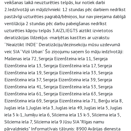
veikšanas laikā neuzturēties telpās, kur notiek darbi
2.Iedzīvotāji un mājdzīvnieki: 12 stundas pēc darbiem nedrīkst
pastāvīgi uzturēties pagrabā/bēniņos, kur nav pieejama dabīgā
ventilācija 2 stundas pēc darbu pabeigšanas nedrīkst
uzturēties kāpņu telpās 3.AIZLIEGTS aiztikt izvietotos
deratizācijas līdzekļus -marķētas kastītes ar uzrakstu
“Neaiztikt INDE” Deratizāciju/dezinsekciju mūsu uzdevumā
veic SIA “Vizii Urban” Šo ziņojumu saņem šo māju iedzīvotāji:
Malienas iela 72, Sergeja Eizenšteina iela 11, Sergeja
Eizenšteina iela 13, Sergeja Eizenšteina iela 17, Sergeja
Eizenšteina iela 19, Sergeja Eizenšteina iela 33, Sergeja
Eizenšteina iela 37, Sergeja Eizenšteina iela 39, Sergeja
Eizenšteina iela 41, Sergeja Eizenšteina iela 53, Sergeja
Eizenšteina iela 61, Sergeja Eizenšteina iela 63, Sergeja
Eizenšteina iela 69, Sergeja Eizenšteina iela 71, Berģu iela 8,
Juglas iela 1,Juglas iela 3, Juglas iela 49, Juglas iela 5, Juglas
iela 5 k-1, Jumiķu iela 6, Silciema iela 15 k-5, Silciema iela 5,
Silciema iela 7, Silciema iela 9 Jūsu SIA "Rīgas namu
pārvaldnieks" Informatīvais tālrunis: 8900 Avārijas dienesta