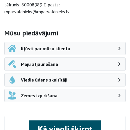
tālrunis: 80008989 E-pasts:
rnparvaldnieks@rnparvaldnieks.lv
Sāna navigācija
Mūsu piedāvājumi
Kļūsti par mūsu klientu
Māju atjaunošana
Viedie ūdens skaitītāji
Zemes izpirkšana