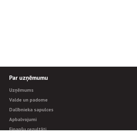
Par uzņēmumu
Uzņēmums
Valde un padome
Dalībnieka sapulces
Apbalvojumi
Finanšu rezultāti