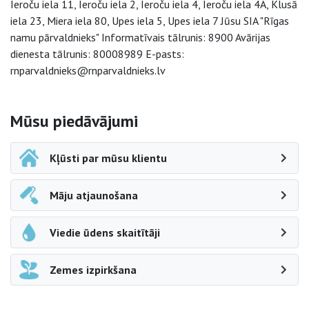
Ieroču iela 11, Ieroču iela 2, Ieroču iela 4, Ieroču iela 4A, Klusā
iela 23, Miera iela 80, Upes iela 5, Upes iela 7 Jūsu SIA "Rīgas
namu pārvaldnieks" Informatīvais tālrunis: 8900 Avārijas
dienesta tālrunis: 80008989 E-pasts:
rnparvaldnieks@rnparvaldnieks.lv
Sāna navigācija
Mūsu piedāvājumi
Kļūsti par mūsu klientu
Māju atjaunošana
Viedie ūdens skaitītāji
Zemes izpirkšana