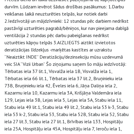
durvīm. Lūdzam ievērot šādus drošības pasākumus: 1.Darbu
veikšanas laikā neuzturēties telpās, kur notiek darbi
2.Iedzīvotāji un mājdzīvnieki: 12 stundas pēc darbiem nedrīkst
pastāvīgi uzturēties pagrabā/bēniņos, kur nav pieejama dabīgā
ventilācija 2 stundas pēc darbu pabeigšanas nedrīkst
uzturēties kāpņu telpās 3.AIZLIEGTS aiztikt izvietotos
deratizācijas līdzekļus -marķētas kastītes ar uzrakstu
“Neaiztikt INDE” Deratizāciju/dezinsekciju mūsu uzdevumā
veic SIA “Vizii Urban” Šo ziņojumu saņem šo māju iedzīvotāji:
Tērbatas iela 37 lit.1, Visvalža iela 1B, Visvalža iela 1,
Tērbatas iela 66 lit.1, Tērbatas iela 37 lit.2, Bruņinieku iela
73B, Bruņinieku iela 42, Ēveles iela 6, Jāņa Daliņa iela 2,
Kazarmu iela 10, Kazarmu iela 3A, Krišjāņa Valdemāra iela
129, Lejas iela 3B, Lejas iela 5, Lejas iela 5A, Stabu iela 11,
Stabu iela 49 lit.1, Stabu iela 49 lit.2, Stabu iela 53 k-3, Stabu
iela 53 k-2, Stabu iela 53, Stabu iela 52B, Stabu iela 52, Stabu
iela 27 lit.3, Stabu iela 27 lit.1, Brīvības iela 133, Hospitāļu
iela 25A, Hospitāļu iela 45A, Hospitāļu iela 7, Ieroču iela 1,