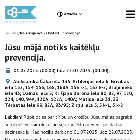
Latviešu
/
Sākums
Jūsu mājā notiks kaitēkļu prevencija.
Jūsu mājā notiks kaitēkļu
prevencija.
01.07.2025. (00:00) līdz 22.07.2025. (00:00)
Aleksandra Čaka iela 135; Artilērijas iela 6; Brīvības
iela 152, 154, 156, 168, 168A, 156 k-1, 162 k-2; Bruņinieku
iela 43; Dainas iela 5; Krišjāņa Barona iela 80, 82, 97, 120,
124, 140, 94A, 120A, 122A, 140A; Matīsa iela 31, 33;
Tērbatas iela 99, 82A, 93/95; Zirņu iela 5, 5 k-1, 5 k-2
Labdien! Rūpējoties par tīrību un drošību, Jūsu mājas pagrabā
šomēnes veiksim ik ceturkšņa kaitēkļu prevencijas darbus –
dezinsekciju. Kad notiks darbi: no 01.07.2025. līdz 22.07.2025.
Precīzu dienu un laiku uzzināsiet paziņojumā uz kāpņutelpas