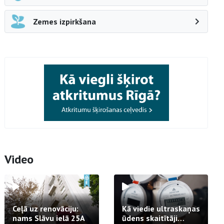
Zemes izpirkšana
Video
Ceļā uz renovāciju:
Kā viedie ultraskaņas
nams Slāvu ielā 25A
ūdens skaitītāji