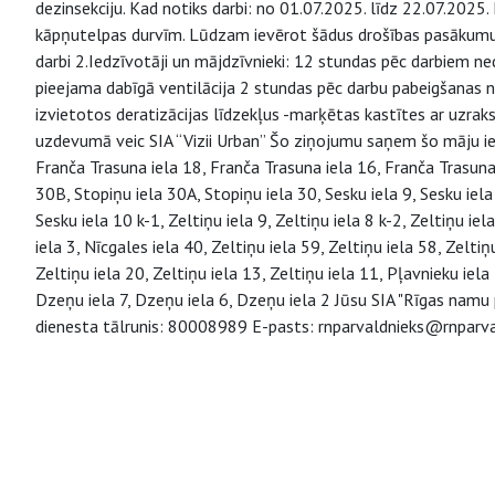
dezinsekciju. Kad notiks darbi: no 01.07.2025. līdz 22.07.2025.
kāpņutelpas durvīm. Lūdzam ievērot šādus drošības pasākumus:
darbi 2.Iedzīvotāji un mājdzīvnieki: 12 stundas pēc darbiem ne
pieejama dabīgā ventilācija 2 stundas pēc darbu pabeigšanas 
izvietotos deratizācijas līdzekļus -marķētas kastītes ar uzrak
uzdevumā veic SIA “Vizii Urban” Šo ziņojumu saņem šo māju ied
Franča Trasuna iela 18, Franča Trasuna iela 16, Franča Trasuna i
30B, Stopiņu iela 30A, Stopiņu iela 30, Sesku iela 9, Sesku iela 
Sesku iela 10 k-1, Zeltiņu iela 9, Zeltiņu iela 8 k-2, Zeltiņu iela
iela 3, Nīcgales iela 40, Zeltiņu iela 59, Zeltiņu iela 58, Zeltiņ
Zeltiņu iela 20, Zeltiņu iela 13, Zeltiņu iela 11, Pļavnieku iel
Dzeņu iela 7, Dzeņu iela 6, Dzeņu iela 2 Jūsu SIA "Rīgas namu 
dienesta tālrunis: 80008989 E-pasts: rnparvaldnieks@rnparva