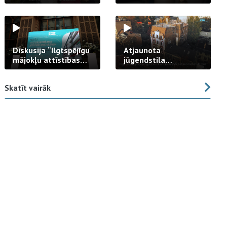
strādā praksē
Diskusija “Ilgtspējīgu
Atjaunota
mājokļu attīstības
jūgendstila
izaicinājums”
arhitektūras pērles
fasāde Tallinas ielā
Skatīt vairāk
23