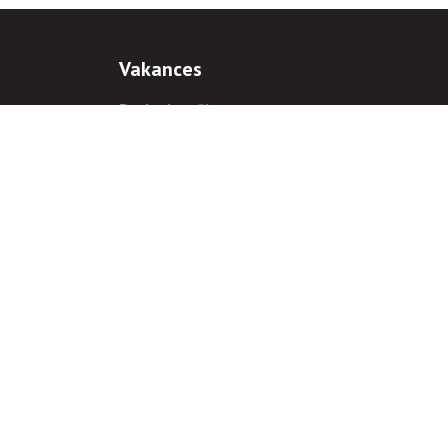
Vakances
Darba iespējas
Prakses iespējas
antiem
 gadījumā hipersaite uz
www.rnparvaldnieks.lv
ir obligāta.