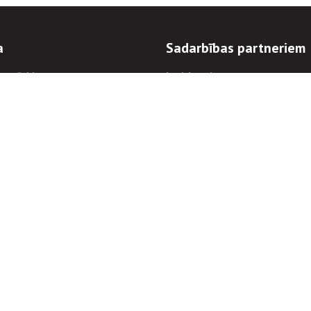
a
Sadarbības partneriem
n mērķi
Iepirkumi
 kārtības
Izsoles
ēlējiem
Zemes īpašniekiem
novēršana
Elektronisko sakaru komers
regulējums
Norēķinu informācija
Informācijas un/vai rakstu pārpublicēšanas
Piekļūstamība