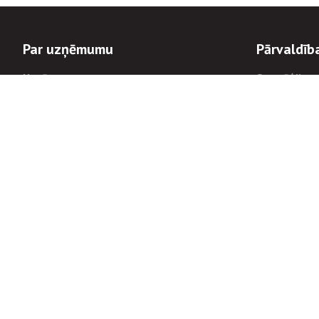
Par uzņēmumu
Pārvaldīb
Uzņēmums
Stratēģija u
Valde un padome
Politikas un
Dalībnieka sapulces
Trauksmes c
Apbalvojumi
Korupcijas 
Finanšu rezultāti
Tiesiskais 
8900
Informācijas
tālrunis:
Avārijas dienesta diennakts