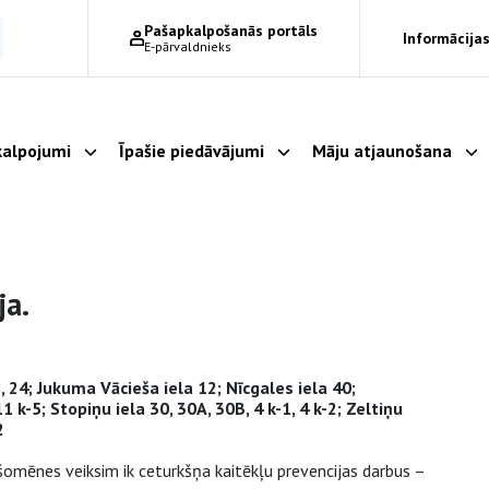
Pašapkalpošanās portāls
Informācijas
E-pārvaldnieks
alpojumi
Īpašie piedāvājumi
Māju atjaunošana
Parādīt apakšizvēlni
Parādīt apakšizvēlni
Pa
ja.
18, 24; Jukuma Vācieša iela 12; Nīcgales iela 40;
11 k-5; Stopiņu iela 30, 30A, 30B, 4 k-1, 4 k-2; Zeltiņu
2
šomēnes veiksim ik ceturkšņa kaitēkļu prevencijas darbus –