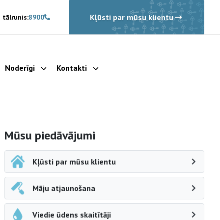
Kļūsti par mūsu klientu
 tālrunis:
8900
Noderīgi
Kontakti
rādīt apakšizvēlni
Parādīt apakšizvēlni
Parādīt apakšizvēlni
Sāna navigācija
Mūsu piedāvājumi
Kļūsti par mūsu klientu
Māju atjaunošana
Viedie ūdens skaitītāji