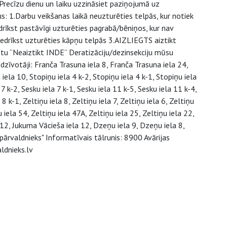
 Precīzu dienu un laiku uzzināsiet paziņojumā uz
 1.Darbu veikšanas laikā neuzturēties telpās, kur notiek
drīkst pastāvīgi uzturēties pagrabā/bēniņos, kur nav
nedrīkst uzturēties kāpņu telpās 3.AIZLIEGTS aiztikt
stu “Neaiztikt INDE” Deratizāciju/dezinsekciju mūsu
zīvotāji: Franča Trasuna iela 8, Franča Trasuna iela 24,
ela 10, Stopiņu iela 4 k-2, Stopiņu iela 4 k-1, Stopiņu iela
7 k-2, Sesku iela 7 k-1, Sesku iela 11 k-5, Sesku iela 11 k-4,
 8 k-1, Zeltiņu iela 8, Zeltiņu iela 7, Zeltiņu iela 6, Zeltiņu
u iela 54, Zeltiņu iela 47A, Zeltiņu iela 25, Zeltiņu iela 22,
a 12, Jukuma Vācieša iela 12, Dzeņu iela 9, Dzeņu iela 8,
pārvaldnieks" Informatīvais tālrunis: 8900 Avārijas
ldnieks.lv