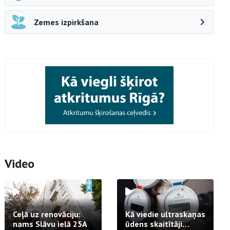
Zemes izpirkšana
Video
Ceļā uz renovāciju:
Kā viedie ultraskaņas
nams Slāvu ielā 25A
ūdens skaitītāji