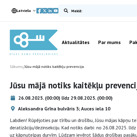
Meklēt vietnē
Latviešu
Aktualitātes
Par mums
Pak
/
Sākums
Jūsu mājā notiks kaitēkļu prevencija.
Jūsu mājā notiks kaitēkļu prevenci
26.08.2025. (00:00) līdz 29.08.2025. (00:00)
Aleksandra Grīna bulvāris 3; Auces iela 10
Labdien! Rūpējoties par tīrību un drošību, Jūsu mājas kāpņu te
deratizāciju/dezinsekciju. Kad notiks darbi: no 26.08.2025. līd
uz kāpņutelpas durvīm. Lūdzam ievērot šādus drošības pasākum