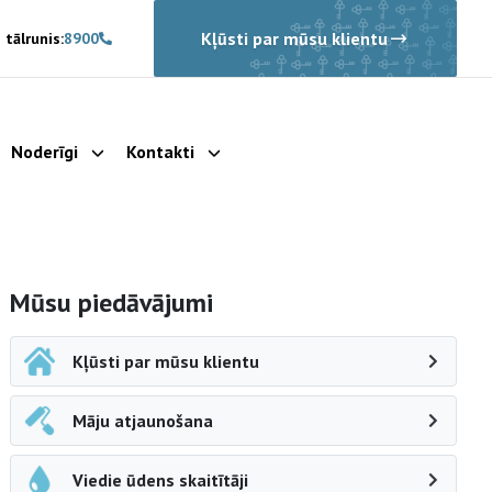
Kļūsti par mūsu klientu
 tālrunis:
8900
Noderīgi
Kontakti
rādīt apakšizvēlni
Parādīt apakšizvēlni
Parādīt apakšizvēlni
Sāna navigācija
Mūsu piedāvājumi
Kļūsti par mūsu klientu
Māju atjaunošana
Viedie ūdens skaitītāji