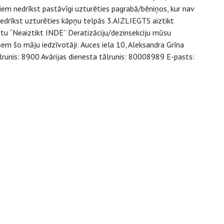
biem nedrīkst pastāvīgi uzturēties pagrabā/bēniņos, kur nav
nedrīkst uzturēties kāpņu telpās 3.AIZLIEGTS aiztikt
stu “Neaiztikt INDE” Deratizāciju/dezinsekciju mūsu
 šo māju iedzīvotāji: Auces iela 10, Aleksandra Grīna
lrunis: 8900 Avārijas dienesta tālrunis: 80008989 E-pasts: