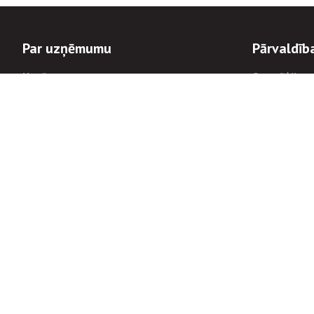
Par uzņēmumu
Pārvaldīb
Uzņēmums
Stratēģija u
Valde un padome
Politikas un
Dalībnieka sapulces
Trauksmes c
Apbalvojumi
Korupcijas 
Finanšu rezultāti
Tiesiskais 
8900
Informācijas
tālrunis:
Avārijas dienesta diennakts