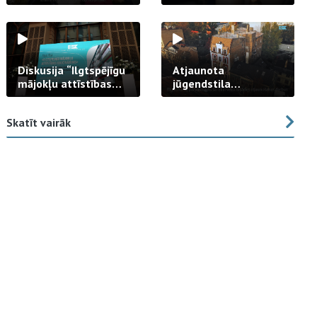
strādā praksē
Diskusija “Ilgtspējīgu
Atjaunota
mājokļu attīstības
jūgendstila
izaicinājums”
arhitektūras pērles
fasāde Tallinas ielā
Skatīt vairāk
23