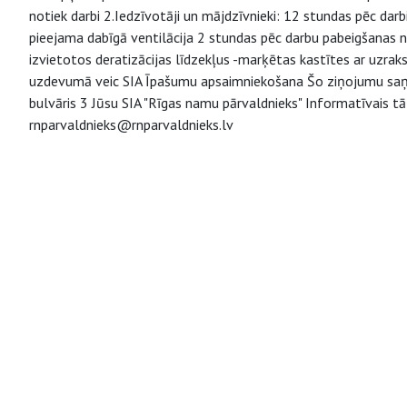
notiek darbi 2.Iedzīvotāji un mājdzīvnieki: 12 stundas pēc dar
pieejama dabīgā ventilācija 2 stundas pēc darbu pabeigšanas 
izvietotos deratizācijas līdzekļus -marķētas kastītes ar uzrak
uzdevumā veic SIA Īpašumu apsaimniekošana Šo ziņojumu saņem
bulvāris 3 Jūsu SIA "Rīgas namu pārvaldnieks" Informatīvais tā
rnparvaldnieks@rnparvaldnieks.lv