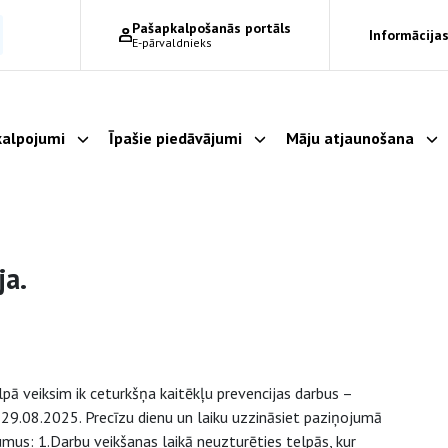
Pašapkalpošanās portāls
Informācijas
E-pārvaldnieks
alpojumi
Īpašie piedāvājumi
Māju atjaunošana
Parādīt apakšizvēlni
Parādīt apakšizvēlni
Pa
ja.
lpā veiksim ik ceturkšņa kaitēkļu prevencijas darbus –
z 29.08.2025. Precīzu dienu un laiku uzzināsiet paziņojumā
us: 1.Darbu veikšanas laikā neuzturēties telpās, kur