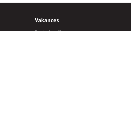
Vakances
Darba iespējas
Prakses iespējas
antiem
 gadījumā hipersaite uz
www.rnparvaldnieks.lv
ir obligāta.