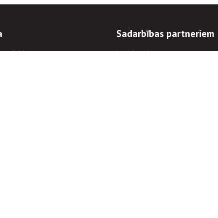
a
Sadarbības partneriem
n mērķi
Iepirkumi
 kārtības
Izsoles
ēlējiem
Zemes īpašniekiem
novēršana
Elektronisko sakaru komers
regulējums
Norēķinu informācija
Informācijas un/vai rakstu pārpublicēšanas
Piekļūstamība